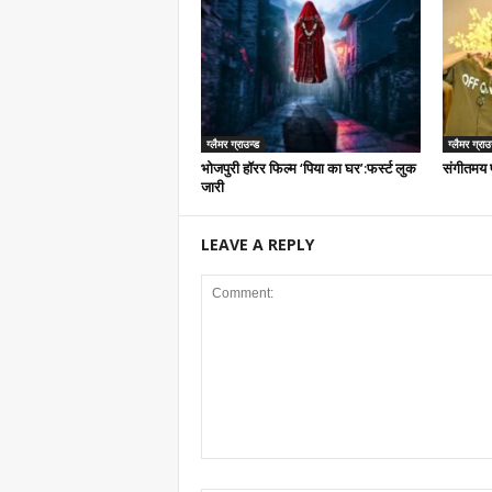
ग्लैमर ग्राउन्ड
ग्लैमर ग्राउ
भोजपुरी हॉरर फिल्म ‘पिया का घर’:फर्स्ट लुक
संगीतमय प
जारी
LEAVE A REPLY