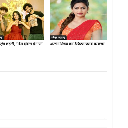
न्ड
ग्लैमर ग्राउन्ड
्रेम कहानी, “दिल दीवाना हो गया”
अपर्णा मल्लिक का डिजिटल जलवा बरकरार