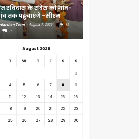
ंत रविदास के संदेश को गांव-
बिहार में 51,600 कर
ांव तक पहुंचाएंगे -सीएम
निवेश
darshan Team
-
August 7, 2026
19
Aadarshan Team
-
August 6, 
0
0
August 2026
T
W
T
F
S
S
1
2
4
5
6
7
8
9
11
12
13
14
15
16
18
19
20
21
22
23
25
26
27
28
29
30