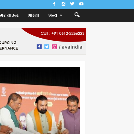
ैमर ग्राउन्ड
आस्था
अन्य