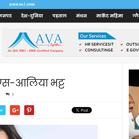
SIGN IN / JOIN
जनपद
देश-दुनिया
पड़ताल
मंथन
मार्केट महिमा
ग्ल
ंग्स-आलिया भट्ट
0
er