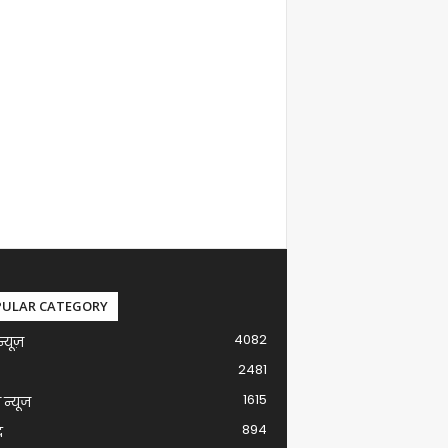
PULAR CATEGORY
4082
न्यूज़
2481
1615
ग न्यूज
894
द