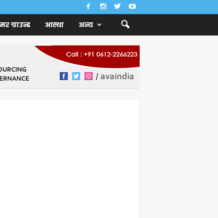
ैमर ग्राउन्ड
आस्था
अन्य