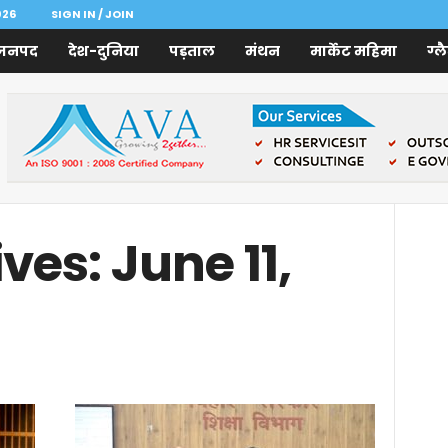
026
SIGN IN / JOIN
जनपद
देश-दुनिया
पड़ताल
मंथन
मार्केट महिमा
ग्ल
ves: June 11,