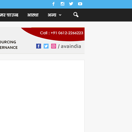
ैमर ग्राउन्ड
आस्था
अन्य