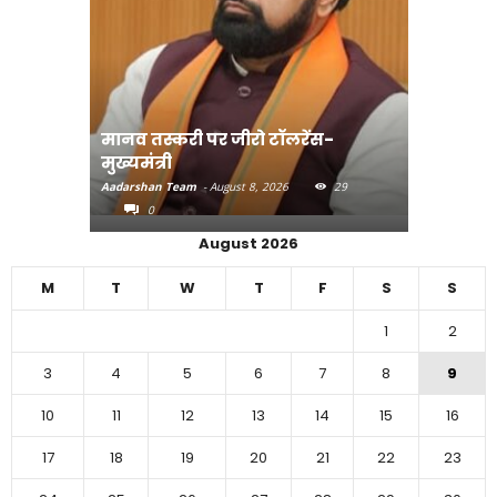
मानव तस्करी पर जीरो टॉलरेंस-
संत रविदा
मुख्यमंत्री
पहुंचाएंग
Aadarshan Team
-
August 8, 2026
29
Aadarshan T
0
0
August 2026
M
T
W
T
F
S
S
1
2
3
4
5
6
7
8
9
10
11
12
13
14
15
16
17
18
19
20
21
22
23