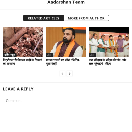
Aadarshan Team
RELATED ARTICLES
MORE FROM AUTHOR
करेंट न्यूज़
All
All
मिट्टी घर से निकला चांदी के सिक्कों
मानव तस्करी पर जीरो टॉलरेंस-
संत रविदास के संदेश को गांव- गांव
का खजाना
मुख्यमंत्री
तक पहुंचाएंगे -सीएम
LEAVE A REPLY