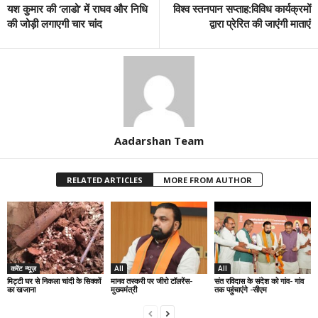
यश कुमार की ‘लाडो’ में राघव और निधि
विश्व स्तनपान सप्ताह:विविध कार्यक्रमों
की जोड़ी लगाएगी चार चांद
द्वारा प्रेरित की जाएंगी माताएं
Aadarshan Team
RELATED ARTICLES
MORE FROM AUTHOR
करेंट न्यूज़
All
All
मिट्टी घर से निकला चांदी के सिक्कों
मानव तस्करी पर जीरो टॉलरेंस-
संत रविदास के संदेश को गांव- गांव
का खजाना
मुख्यमंत्री
तक पहुंचाएंगे -सीएम