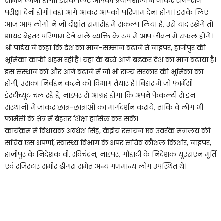
सामने लाना होगा। इसके लिए आपको प्रयोगशाला में जाकर रोज-रोज
परीक्षा देनी होगी। वहां आगे आकर आपको परिणाम देना होगा। इसके लिए
आज आप लोगों ने जो दीक्षांत समारोह में संकल्प लिया है, उसे याद रखेंगे तो
शायद बेहतर परिणाम देने वाले व्यक्ति के रूप में आप जीवन में सफल होंगे।
श्री पांडेय ने कहा कि देश का मान-सम्मान बढाने में नाइपर, हाजीपुर की
भूमिका काफी अहम रही है। यहां के बच्चे आगे बढकर देश का मान बढाया है।
इस संस्थान को और आगे बढाने में जो भी राज्य सरकार की भूमिका का
होगी, उसका निर्वहन करने को विभाग तैयार है। बिहार में जो फार्मेसी
इंस्टीच्यूट चल रहे हैं, नाइपर से आग्रह होगा कि अपने फेकल्टी से इन
संस्थानों में जाकर छात्र-छात्राओं का मार्गदर्शन करायें, ताकि वे लोग भी
फार्मेसी के क्षेत्र में बेहतर शिक्षा हासिल कर सकें।
कार्यक्रम में विधायक अवधेश सिंह, केंद्रीय रसायन एवं उवर्रक मंत्रालय की
सचिव एस अपर्णा, स्वास्थ्य विभाग के अपर सचिव कौशल किशोर, नाइपर,
हाजीपुर के निदेशक वी. रविचंद्रन, नाइपर, गौहाटी के निदेशक यूएसएन मूर्ति
एवं रजिस्टार समीर ढींगरा समेत अन्य गणमान्य लोग उपस्थित थे।