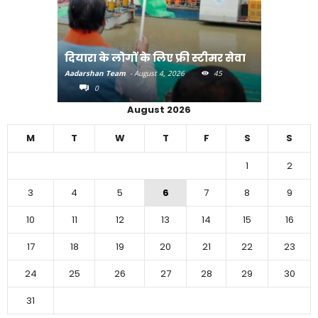
मुक्त
दियारा के लोगों के लिए फ्री स्टीमर सेवा
भाजपा के ग
30
Aadarshan Team
-
August 4, 2026
45
Aadarshan T
0
0
August 2026
M
T
W
T
F
S
S
1
2
3
4
5
6
7
8
9
10
11
12
13
14
15
16
17
18
19
20
21
22
23
24
25
26
27
28
29
30
31