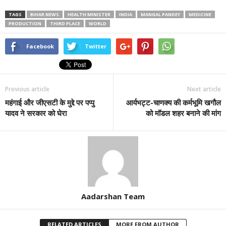
TAGS
BIHAR NEWS
HEALTH MINISTER
INDIA
MANGAL PANDEY
MEDICINE
PRODUCTION
THIRD PLACE
WORLD
Facebook
Twitter
Previous article
Next article
महंगाई और जीएसटी के मुद्दे पर पप्पु
आर्यभट्ट-चाणक्य की कर्मभूमि खगौल
यादव ने सरकार को घेरा
को मॉडल शहर बनाने की मांग
Aadarshan Team
RELATED ARTICLES
MORE FROM AUTHOR