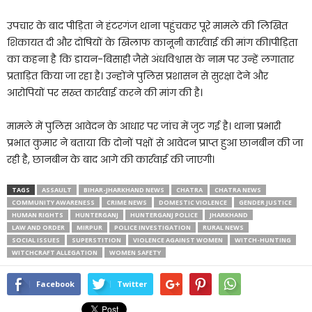
उपचार के बाद पीड़िता ने हंटरगंज थाना पहुंचकर पूरे मामले की लिखित
शिकायत दी और दोषियों के खिलाफ कानूनी कार्रवाई की मांग की।पीड़िता
का कहना है कि डायन-बिसाही जैसे अंधविश्वास के नाम पर उन्हें लगातार
प्रताड़ित किया जा रहा है। उन्होंने पुलिस प्रशासन से सुरक्षा देने और
आरोपियों पर सख्त कार्रवाई करने की मांग की है।
मामले में पुलिस आवेदन के आधार पर जांच में जुट गई है। थाना प्रभारी
प्रभात कुमार ने बताया कि दोनों पक्षों से आवेदन प्राप्त हुआ छानबीन की जा
रही है, छानबीन के बाद आगे की कार्रवाई की जाएगी।
TAGS
ASSAULT
BIHAR-JHARKHAND NEWS
CHATRA
CHATRA NEWS
COMMUNITY AWARENESS
CRIME NEWS
DOMESTIC VIOLENCE
GENDER JUSTICE
HUMAN RIGHTS
HUNTERGANJ
HUNTERGANJ POLICE
JHARKHAND
LAW AND ORDER
MIRPUR
POLICE INVESTIGATION
RURAL NEWS
SOCIAL ISSUES
SUPERSTITION
VIOLENCE AGAINST WOMEN
WITCH-HUNTING
WITCHCRAFT ALLEGATION
WOMEN SAFETY
Facebook
Twitter