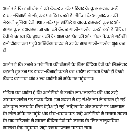
आरोप है कि इसी बीमारी को लेकर उनके परिवार के कुछ सदस्य उन्हें
डायन-बिसाही से जोड़कर प्रताड़ित करते हैं। पीड़िता के अनुसार, उनकी
जेठानी मुनिया देवी तथा उनके पुत्र अखिलेश यादव, रामबली कुमार और
सागर कुमार अक्सर इस बात को लेकर गाली-गलौज करते रहते हैं।बिंदिया
देवी ने बताया कि बुधवार की देर शाम वह खेत की ओर गोबर फेंकने गई थीं।
इसी दौरान वहां पहुंचे अखिलेश यादव ने उनके साथ गाली-गलौज शुरू कर
दी।
आरोप है कि उसने अपने पिता की बीमारी के लिए बिंदिया देवी को जिम्मेदार
ठहराते हुए उस पर डायन-बिसाही करने का आरोप लगाया। देखते ही देखते
विवाद बढ़ गया और अन्य आरोपी भी मौके पर पहुंच गए।
पीड़िता का आरोप है कि आरोपियों ने उनके साथ मारपीट की और उन्हें
उठाकर जमीन पर पटक दिया। इस घटना में वह गंभीर रूप से घायल हो गईं
और कुछ समय के लिए बेहोश हो गईं। महिला के शोर मचाने पर आसपास
के लोग मौके पर पहुंचे और बीच-बचाव कर उन्हें आरोपियों से बचाया।घटना
के बाद परिजनों ने घायल बिंदिया देवी को उपचार के लिए सामुदायिक
स्वास्थ्य केंद्र पहुंचाया, जहां उनका इलाज कराया गया।