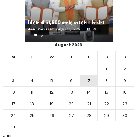
राजधानी प
बिहार में 51,600 करोड़ का होगा निवेश
करने का
Aadarshan Team
-
August 6, 2026
38
Aadarshan T
0
0
August 2026
M
T
W
T
F
S
S
1
2
3
4
5
6
7
8
9
10
11
12
13
14
15
16
17
18
19
20
21
22
23
24
25
26
27
28
29
30
31
« Jul