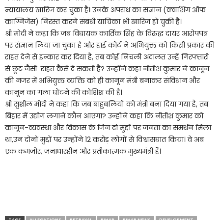
न्यायालय खारिज कर चुका है। उनके अपराध का संज्ञान (क्वाशिंग ऑफ
काग्निजेंस) निरस्त करने संबंधी याचिका भी खारिज हो चुकी है।
श्री मोदी ने कहा कि जब विधायक कार्तिक सिंह के विरुद्ध दायर आरोपपत्र
पर संज्ञान लिया जा चुका है और हाई कोर्ट ने अभियुक्त को किसी प्रकार की
राहत देने से इन्कार कर दिया है, तब कोई निचली अदालत उन्हें गिरफ्तारी
से छूट जैसी राहत कैसे दे सकती है? उन्होंने कहा नीतीश कुमार ने कानून
की नजर में अभियुक्त व्यक्ति को ही कानून मंत्री बनाकर संविधान और
कानून का गला घोंटने की कोशिश की है।
श्री सुशील मोदी ने कहा कि जब बाहुबलियों को मंत्री बना दिया गया है, तब
बिहार में उद्योग लगाने कौन आएगा? उन्होंने कहा कि नीतीश कुमार को
कानून-व्यवस्था और विकास के जिन दो मुद्दों पर जनता का समर्थन मिला
था,उन दोनों मुद्दों पर उन्होंने 12 करोड़ लोगों से विश्वासघात किया। वे अब
एक कमजोर, जनाधारहीन और प्रतीकात्मक मुख्यमंत्री हैं।
TAGS
ALLEGATIONS
BETRAYAL
BIHAR
BIHAR NEWS
DEVELOPMENT