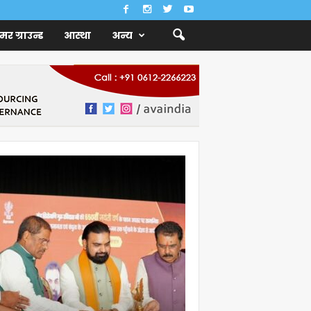
ैमर ग्राउन्ड
आस्था
अन्य