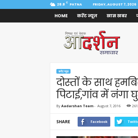
C
28.8
PATNA
FRIDAY, AUGUST 7, 2026
HOME
करेंट न्यूज़
खास खबर
Aadarshan
Samachar
करेंट न्यूज़
दोस्तों के साथ हमबि
पिटाई,गांव में नंगा घ
By
Aadarshan Team
-
August 7, 2016
261
SHARE
Facebook
Twitt