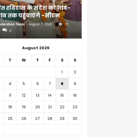
ंत रविदास के संदेश को गांव-
बिहार में 51,600 कर
ांव तक पहुंचाएंगे -सीएम
निवेश
darshan Team
-
August 7, 2026
19
Aadarshan Team
-
August 6, 
0
0
August 2026
T
W
T
F
S
S
1
2
4
5
6
7
8
9
11
12
13
14
15
16
18
19
20
21
22
23
25
26
27
28
29
30