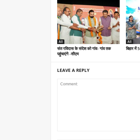
All
All
संत रविदास के संदेश को गांव- गांव तक
बिहार में
पहुंचाएंगे -सीएम
LEAVE A REPLY