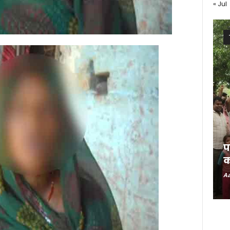
« Jul
प
क
Aa