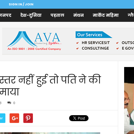
SIGN IN / JOIN
जनपद
देश-दुनिया
पड़ताल
मंथन
मार्केट महिमा
ग्ल
स्तर नहीं हुई तो पति ने की
ुमाया
3
0
er