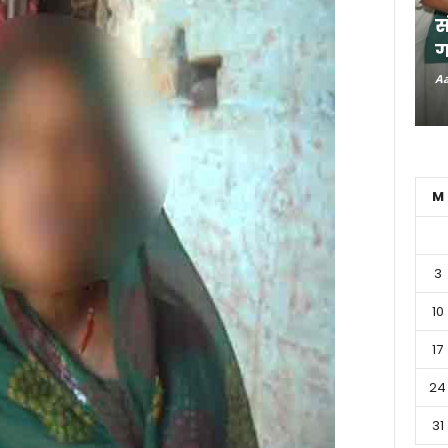
स
ग
Aa
M
3
10
17
24
31