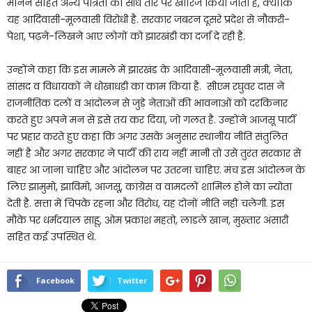
मानने सहित अन्य पात्रता को सीधे तौर पर खारिज किया जाता है, क्योंकि
यह आदिवासी-मूलवासी विरोधी है. सरकार जबरन दूसरे प्रदेश से नौकरी-
पेशा, पढ़ने-लिखने आए लोगों को झारखंडी का दर्जा दे रही है.
उन्होंने कहा कि इस मामले में झारखंड के आदिवासी-मूलवासी मंत्री, नेता,
सांसद व विधायकों ने धोखाधड़ी का काम किया है. सीएम रघुवर दास ने
राजनीतिक दलों व आंदोलन से जुड़े नेताओं की भावनाओं को दरकिनार
करते हुए अपने मन से इसे तय कर दिया, जो गलत है. उन्होंने आजसू पार्टी
पर प्रहार करते हुए कहा कि अगर उसके अनुसार स्थानीय नीति संतुलित
नहीं है और अगर सरकार ने पार्टी की राय नहीं मानी तो उसे तुरंत सरकार से
बाहर आ जाना चाहिए और आंदोलन पर उतरना चाहिए. मंच इस आंदोलन के
लिए झामुमो, झाविमो, आजसू, कांग्रेस व वामदलों शामिल होने का न्योता
देती है. सत्ता में चिपके रहना और विरोध, यह दोनों नीति नहीं चलेगी. इस
मौके पर धर्मदयाल साहू, ओम प्रकाश महतो, लाडले खान, मुख्तार अंसारी
सहित कई उपस्थित थे.
Facebook
Twitter