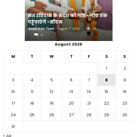
संत रविदास के संदेश को गांव- गांव तक
पहुंचाएंगे -सीएम
बिहार में 
Aadarshan Team
-
August 7, 2026
15
Aadarshan T
0
0
August 2026
M
T
W
T
F
S
S
1
2
3
4
5
6
7
8
9
10
11
12
13
14
15
16
17
18
19
20
21
22
23
24
25
26
27
28
29
30
31
« Jul