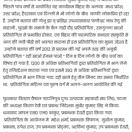
पिछले पांच वर्षो से आयोजित यह कार्यक्रम बिहार के अलावा मध्य प्रदेश,
उत्तर प्रदेश, हैदरावाद एवं दिल्ली में भी लोगों के बीच काफी लोकप्रिय हो रहा
है. उन्होंने बताया की गोनू झा व् प्रसिद्ध उपन्यासकार फणीश्वर नाथ रेणू की
कहानी , पुरखो के ज़माने के बैल गाड़ी दौड़ प्रतियोगिता , रसगुल्ला खाओ
प्रतियोगिता से प्रभावित होकर एवं बिहार की पारम्परिक सभ्यता संस्कृति से
आज की नयी पीढ़ी को अवगत कराना ही इस प्रतियोगिता का मुख्य उद्देश्य है.
उन्होंने बताया की वर्ष 2012 से प्रारम्भ की गई अपने तरह की अनूठी
प्रतियोगिता ” दही खाओ ईनाम पाओ “ दिन ब दिन लोगों के बीच चर्चा का
विषय हो गया है. 1200 से अधिक प्रतिभागियों द्वारा प्रतियोगिता में भाग लेने
हेतु रजिस्ट्रेशन कराया गया एवं इसमें 392 से अधिक प्रतिभागियों द्वारा
प्रतियोगिता में भाग लिया गया. दही खाने हेतु तीन मिनट का समय निर्धारित
था. प्रतियोगिता महिला एवं पुरूष वर्ग में अलग-अलग आयोजित की गई.
पुरस्कार वितरण वैषाल पाटलिपुत्र दुग्ध उत्पादक सहकारी संघ लि0, पटना
की अध्यक्षा किरण देवी एवं प्रबन्ध निदेशक सुधीर कुमार सिंह ने किया.
धन्यवाद ज्ञापन एस0 एन0 ठाकुर, प्रबन्धक डेयरी द्वारा किया गया.
प्रतियोगिता के आयोजन में महेश शर्मा, प्रबन्धक विपणन, सुशील कुमार,
प्रबंधक, रूपेश राज, उप प्रबन्धक प्रोड्क्ट, अरविन्द कुमार, उप प्रबन्धक डेयरी,