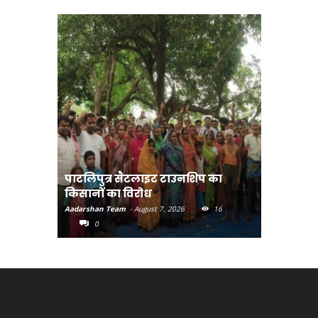
पाटलिपुत्र सैटलाइट टाउनशिप का
संत रविदा
किसानों का विरोध
पहुंचाएंग
Aadarshan Team
-
August 7, 2026
16
Aadarshan T
0
0