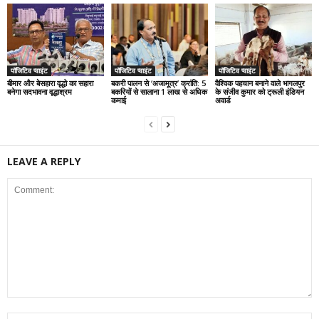
पॉजिटिव प्वाइंट
पॉजिटिव प्वाइंट
पॉजिटिव प्वाइंट
बीमार और बेसहारा वृद्धो का सहारा
बकरी पालन से ‘अजामूत्र’ क्रांति: 5
वैश्विक पहचान बनाने वाले भागलपुर
बनेगा सदभावना वृद्धाश्रम
बकरियों से सालाना 1 लाख से अधिक
के संजीव कुमार को ट्रूली इंडियन
कमाई
अवार्ड
LEAVE A REPLY