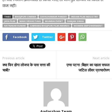
कम नहीं।
TAGS
BHOJPURI CINEMA
DAYASHANKAR PANDEY
INDIAN FILM INDUSTRY
JAYA FILM
MAHI SRIVASTAVA
MUMBAI EVENT
RANJAN SINHA
RATNAKAR KUMAR
SABRANG BHOJPURI FILM AWARDS
WOMEN EMPOWERMENT
Facebook
Twitter
Previous article
Next article
क्या फिर होगा लोजपा के पास सत्ता की
एम्स पटना :बिहार का पहला सफल
चाबी?
जटिल लीवर प्रत्यारोपण
Aadarshan Team