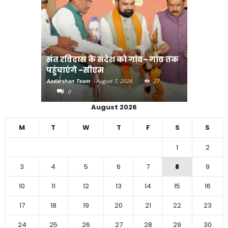
संत रविदास के संदेश को गांव- गांव तक
पहुंचाएंगे -सीएम
बिहार में 
Aadarshan Team
-
August 7, 2026
27
Aadarshan T
0
0
August 2026
M
T
W
T
F
S
S
1
2
3
4
5
6
7
8
9
10
11
12
13
14
15
16
17
18
19
20
21
22
23
24
25
26
27
28
29
30