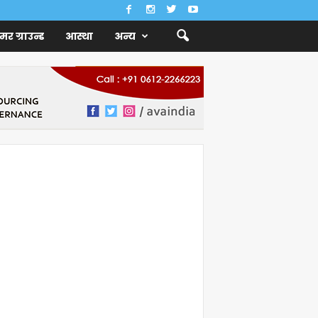
ैमर ग्राउन्ड
आस्था
अन्य