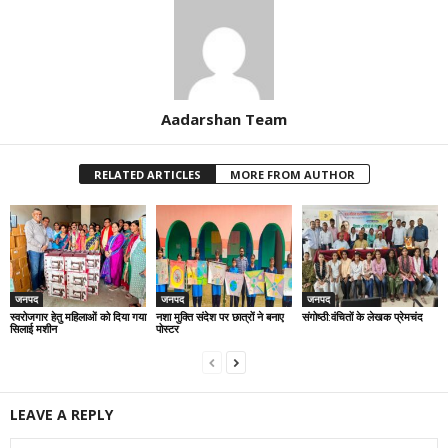
Aadarshan Team
RELATED ARTICLES
MORE FROM AUTHOR
जनपद
जनपद
जनपद
स्वरोजगार हेतु महिलाओं को दिया गया
नशा मुक्ति संदेश पर छात्रों ने बनाए
संगोष्ठी:वंचितों के लेखक प्रेमचंद
सिलाई मशीन
पोस्टर
LEAVE A REPLY