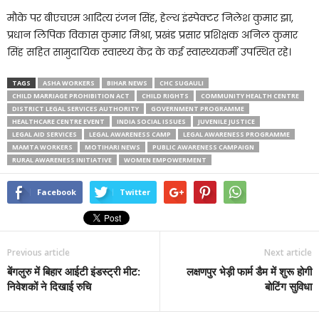
मौके पर बीएचएम आदित्य रंजन सिंह, हेल्थ इंस्पेक्टर निलेश कुमार झा,
प्रधान लिपिक विकास कुमार मिश्रा, प्रखंड प्रसार प्रशिक्षक अनिल कुमार
सिंह सहित सामुदायिक स्वास्थ्य केंद्र के कई स्वास्थ्यकर्मी उपस्थित रहे।
TAGS
ASHA WORKERS
BIHAR NEWS
CHC SUGAULI
CHILD MARRIAGE PROHIBITION ACT
CHILD RIGHTS
COMMUNITY HEALTH CENTRE
DISTRICT LEGAL SERVICES AUTHORITY
GOVERNMENT PROGRAMME
HEALTHCARE CENTRE EVENT
INDIA SOCIAL ISSUES
JUVENILE JUSTICE
LEGAL AID SERVICES
LEGAL AWARENESS CAMP
LEGAL AWARENESS PROGRAMME
MAMTA WORKERS
MOTIHARI NEWS
PUBLIC AWARENESS CAMPAIGN
RURAL AWARENESS INITIATIVE
WOMEN EMPOWERMENT
Facebook
Twitter
Previous article
Next article
बेंगलुरु में बिहार आईटी इंडस्ट्री मीट:
लक्षणपुर भेड़ी फार्म डैम में शुरू होगी
निवेशकों ने दिखाई रुचि
बोटिंग सुविधा