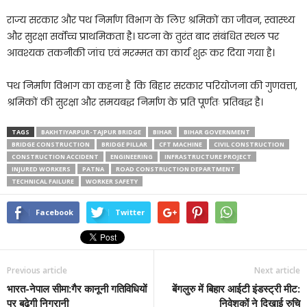
राज्य सरकार और पथ निर्माण विभाग के लिए श्रमिकों का जीवन, स्वास्थ्य
और सुरक्षा सर्वोच्च प्राथमिकता है। घटना के तुरंत बाद संबंधित स्थल पर
आवश्यक तकनीकी जांच एवं मरम्मत का कार्य शुरू कर दिया गया है।
पथ निर्माण विभाग का कहना है कि बिहार सरकार परियोजना की गुणवत्ता,
श्रमिकों की सुरक्षा और समयबद्ध निर्माण के प्रति पूर्णतः प्रतिबद्ध है।
TAGS
BAKHTIYARPUR-TAJPUR BRIDGE
BIHAR
BIHAR GOVERNMENT
BRIDGE CONSTRUCTION
BRIDGE PILLAR
CFT MACHINE
CIVIL CONSTRUCTION
CONSTRUCTION ACCIDENT
ENGINEERING
INFRASTRUCTURE PROJECT
INJURED WORKERS
PATNA
ROAD CONSTRUCTION DEPARTMENT
TECHNICAL FAILURE
WORKER SAFETY
Facebook
Twitter
Previous article
Next article
भारत-नेपाल सीमा:गैर कानूनी गतिविधियों
बेंगलुरु में बिहार आईटी इंडस्ट्री मीट:
पर बढ़ेगी निगरानी
निवेशकों ने दिखाई रुचि