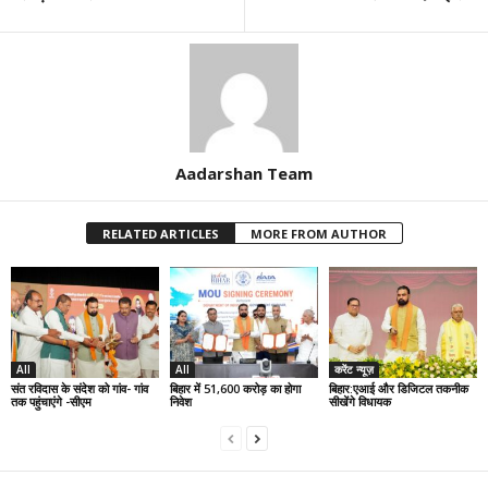
Aadarshan Team
RELATED ARTICLES
MORE FROM AUTHOR
All
All
करेंट न्यूज़
संत रविदास के संदेश को गांव- गांव
बिहार में 51,600 करोड़ का होगा
बिहार:एआई और डिजिटल तकनीक
तक पहुंचाएंगे -सीएम
निवेश
सीखेंगे विधायक