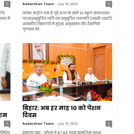
0
Aadarshan Team
-
July 18, 2026
0
ति।
कमांड कंट्रोल रूम से जुड़े राज्य के सभी 91 स्कूल संवाददाता।
भवन में
पटना।अनुसूचित जाति एवं अनुसूचित जनजाति (एससी-एसटी)
आवासीय विद्यालयों में सुरक्षा, अनुशासन और शैक्षणिक
गुणवत्ता को...
All
बिहार: अब हर माह 10 को पेंशन
ीएम
दिवस
0
Aadarshan Team
-
July 10, 2026
0
निश्चित
समाचार सार:- सीएम ने 97.84 लाख सामाजिक सुरक्षा