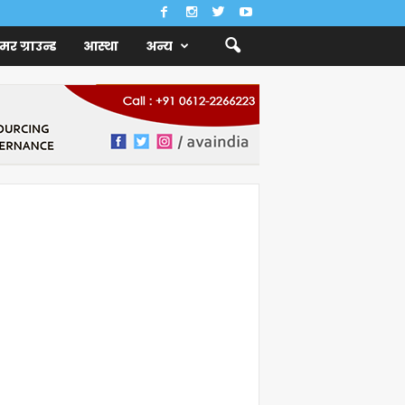
ैमर ग्राउन्ड
आस्था
अन्य