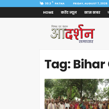
C
30.3
PATNA
FRIDAY, AUGUST 7, 2026
HOME
करेंट न्यूज़
खास खबर
Aadarshan
Samachar
Tag: Biha