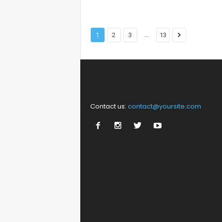
...
1
2
3
13
Contact us:
contact@yoursite.com