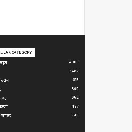
PULAR CATEGORY
4083
न्यूज़
2482
1615
ग न्यूज
895
द
652
खबर
497
ुनिया
348
ग्राउन्ड