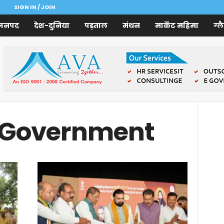
SIGN IN / JOIN
जनपद
देश-दुनिया
पड़ताल
मंथन
मार्केट महिमा
ग्ल
r Government