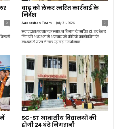
ोलर
बाढ़ को लेकर त्वरित कार्रवाई के
निर्देश
0
Aadarshan Team
-
July 31, 2026
0
संवाददाता।पटना।जल संसाधन विभाग के सचिव डॉ. चंद्रशेखर
म बिजली
सिंह की अध्यक्षता में शुक्रवार को वीडियो कॉन्फ्रेंसिंग के
माध्यम से राज्य में चल रहे बाढ़ संघर्षात्मक...
All
ें
SC-ST आवासीय विद्यालयों की
होगी 24 घंटे निगरानी