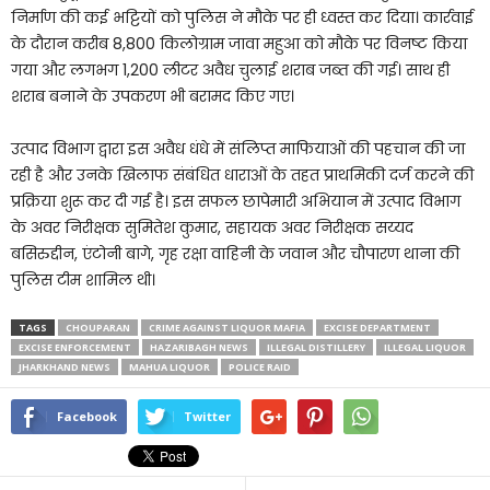
निर्माण की कई भट्टियों को पुलिस ने मौके पर ही ध्वस्त कर दिया। कार्रवाई
के दौरान करीब 8,800 किलोग्राम जावा महुआ को मौके पर विनष्ट किया
गया और लगभग 1,200 लीटर अवैध चुलाई शराब जब्त की गई। साथ ही
शराब बनाने के उपकरण भी बरामद किए गए।
उत्पाद विभाग द्वारा इस अवैध धंधे में संलिप्त माफियाओं की पहचान की जा
रही है और उनके खिलाफ संबंधित धाराओं के तहत प्राथमिकी दर्ज करने की
प्रक्रिया शुरू कर दी गई है। इस सफल छापेमारी अभियान में उत्पाद विभाग
के अवर निरीक्षक सुमितेश कुमार, सहायक अवर निरीक्षक सय्यद
बसिरुद्दीन, एंटोनी बागे, गृह रक्षा वाहिनी के जवान और चौपारण थाना की
पुलिस टीम शामिल थी।
TAGS
CHOUPARAN
CRIME AGAINST LIQUOR MAFIA
EXCISE DEPARTMENT
EXCISE ENFORCEMENT
HAZARIBAGH NEWS
ILLEGAL DISTILLERY
ILLEGAL LIQUOR
JHARKHAND NEWS
MAHUA LIQUOR
POLICE RAID
Facebook
Twitter