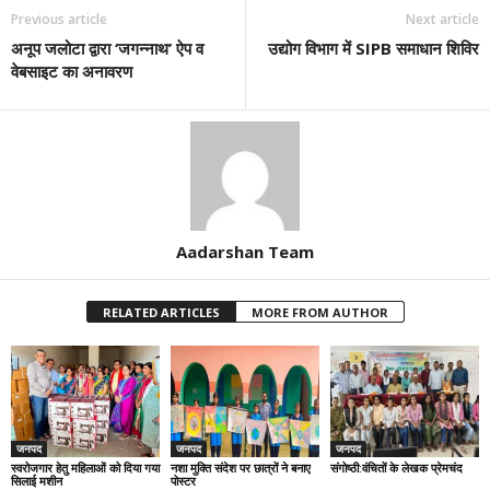
Previous article
Next article
अनूप जलोटा द्वारा ‘जगन्नाथ’ ऐप व
उद्योग विभाग में SIPB समाधान शिविर
वेबसाइट का अनावरण
Aadarshan Team
RELATED ARTICLES
MORE FROM AUTHOR
जनपद
जनपद
जनपद
स्वरोजगार हेतु महिलाओं को दिया गया
नशा मुक्ति संदेश पर छात्रों ने बनाए
संगोष्ठी:वंचितों के लेखक प्रेमचंद
सिलाई मशीन
पोस्टर