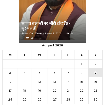
ेंस-
संत रविदास के संदेश को गांव- गांव तक
पहुंचाएंगे -सीएम
बिहार मे
18
Aadarshan Team
-
August 7, 2026
29
Aadarshan
0
0
August 2026
M
T
W
T
F
S
S
1
2
3
4
5
6
7
8
9
10
11
12
13
14
15
16
17
18
19
20
21
22
23
24
25
26
27
28
29
30