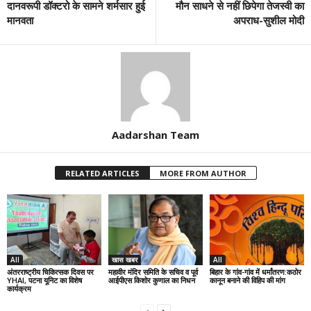
दानवरूपी डॉक्टरो के सामने शर्मसार हुई
मौन साधने से नहीं छिपेगा तेजस्वी का
मानवता
अपराध-सुशील मोदी
Aadarshan Team
RELATED ARTICLES
MORE FROM AUTHOR
All
खास खबर
All
अंतरराष्ट्रीय चिकित्सक दिवस पर
महावीर मंदिर समिति के सचिव व पूर्व
बिहार के गांव-गांव में धर्मांतरण:कठोर
YHAI, पटना यूनिट का विशेष
आईपीएस किशोर कुणाल का निधन
कानून बनाने की विहिप की मांग
कार्यक्रम