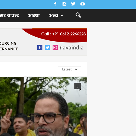
ैमर ग्राउन्ड
आस्था
अन्य
Latest
0