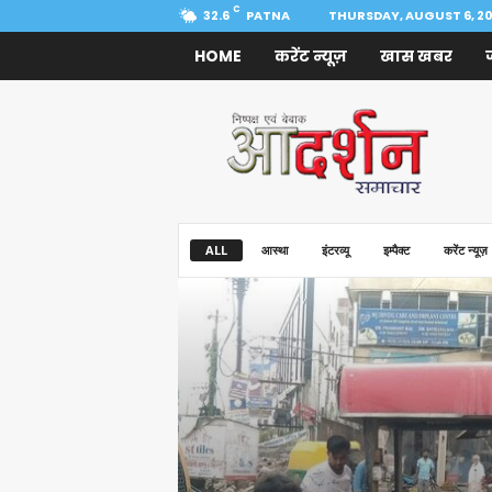
C
32.6
PATNA
THURSDAY, AUGUST 6, 2
HOME
करेंट न्यूज़
खास खबर
Aadarshan
Samachar
ALL
आस्था
इंटरव्यू
इम्पैक्ट
करेंट न्यूज़