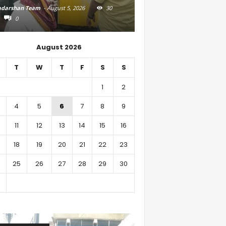
darshan Team
-
August 5, 2026
30
Aadarshan Team
-
August 4, 
0
0
August 2026
T
W
T
F
S
S
1
2
4
5
6
7
8
9
11
12
13
14
15
16
18
19
20
21
22
23
25
26
27
28
29
30