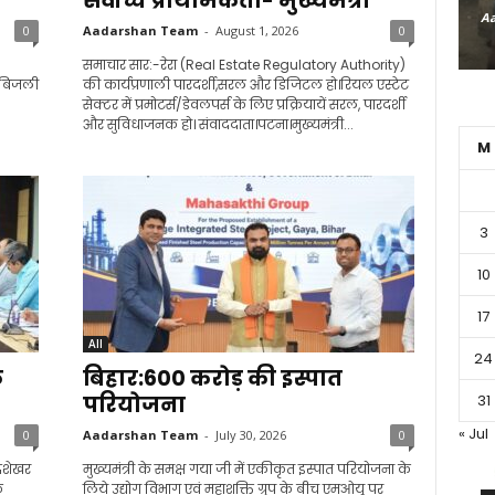
सर्वोच्च प्राथमिकता- मुख्यमंत्री
Aa
0
Aadarshan Team
-
August 1, 2026
0
समाचार सार:-रेरा (Real Estate Regulatory Authority)
म बिजली
की कार्यप्रणाली पारदर्शी,सरल और डिजिटल हो।रियल एस्टेट
सेक्टर में प्रमोटर्स/डेवलपर्स के लिए प्रक्रियायें सरल, पारदर्शी
और सुविधाजनक हो। संवाददाता।पटना।मुख्यमंत्री...
M
3
10
17
All
24
े
बिहार:600 करोड़ की इस्पात
परियोजना
31
« Jul
0
Aadarshan Team
-
July 30, 2026
0
रशेखर
मुख्यमंत्री के समक्ष गया जी में एकीकृत इस्पात परियोजना के
े
लिये उद्योग विभाग एवं महाशक्ति ग्रुप के बीच एमओयू पर