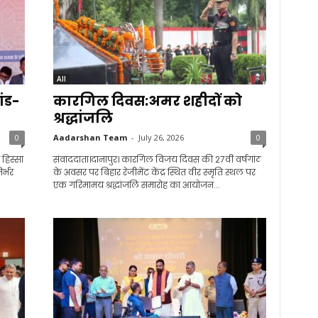
All
ांड-
कारगिल दिवस:अमर शहीदों को
श्रद्धांजलि
0
Aadarshan Team
-
July 26, 2026
0
 हिस्सा
संवाददाता।दानापुर। कारगिल विजय दिवस की 27वीं वर्षगांठ
िर्भर
के अवसर पर बिहार रेजीमेंट केंद्र स्थित वीर स्मृति स्थल पर
एक गरिमामय श्रद्धांजलि समारोह का आयोजन...