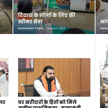
ण
दियारा के लोगों के लिए फ्री
स्टीमर सेवा
भाज
Aadarshan Team
-
August 4, 2026
Aada
All
र
ोलर
घर खरीदारों के हितों को मिले
म