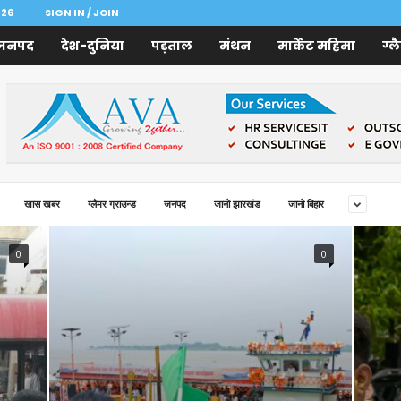
026
SIGN IN / JOIN
जनपद
देश-दुनिया
पड़ताल
मंथन
मार्केट महिमा
ग्ल
खास खबर
ग्लैमर ग्राउन्ड
जनपद
जानो झारखंड
जानो बिहार
0
0