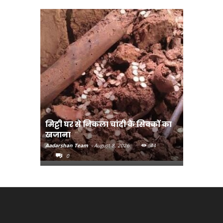
मिट्टी घर से निकला चांदी के सिक्कों का
मानव तस्क
खजाना
मुख्यमंत्री
Aadarshan Team
-
August 8, 2026
44
Aadarshan T
0
0