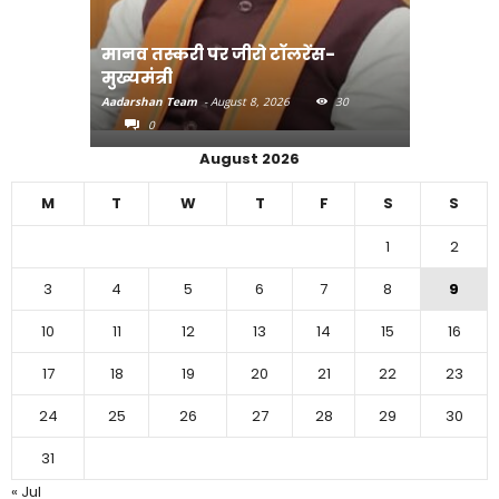
मानव तस्करी पर जीरो टॉलरेंस-
संत रविदा
मुख्यमंत्री
पहुंचाएंग
Aadarshan Team
-
August 8, 2026
30
Aadarshan T
0
0
August 2026
M
T
W
T
F
S
S
1
2
3
4
5
6
7
8
9
10
11
12
13
14
15
16
17
18
19
20
21
22
23
24
25
26
27
28
29
30
31
« Jul