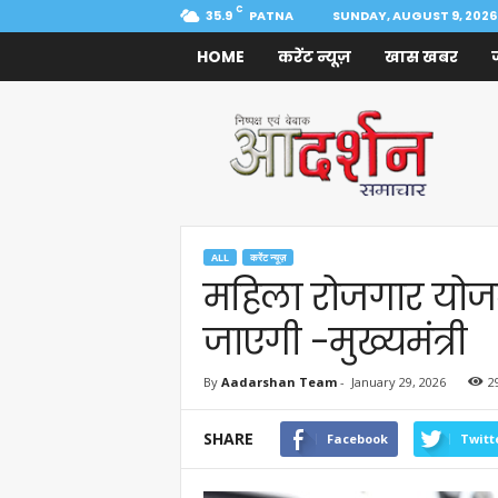
C
35.9
PATNA
SUNDAY, AUGUST 9, 2026
HOME
करेंट न्यूज़
खास खबर
Aadarshan
Samachar
ALL
करेंट न्यूज़
महिला रोजगार योजना
जाएगी -मुख्यमंत्री
By
Aadarshan Team
-
January 29, 2026
2
SHARE
Facebook
Twitt