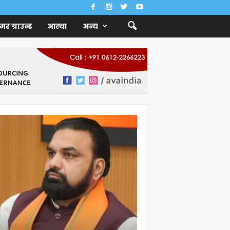
ैमर ग्राउन्ड
आस्था
अन्य