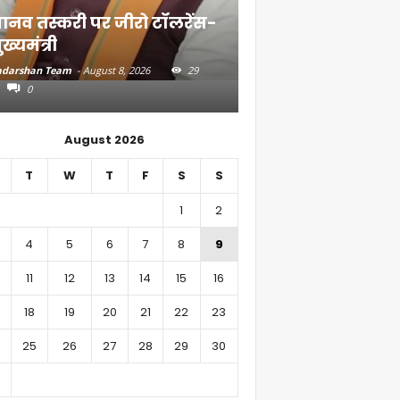
ानव तस्करी पर जीरो टॉलरेंस-
संत रविदास के संदे
ुख्यमंत्री
गांव तक पहुंचाएंगे
darshan Team
-
August 8, 2026
29
Aadarshan Team
-
August 7, 
0
0
August 2026
T
W
T
F
S
S
1
2
4
5
6
7
8
9
11
12
13
14
15
16
18
19
20
21
22
23
25
26
27
28
29
30