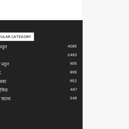
PULAR CATEGORY
4085
न्यूज़
2483
1615
ग न्यूज
895
द
652
खबर
497
ुनिया
348
ग्राउन्ड