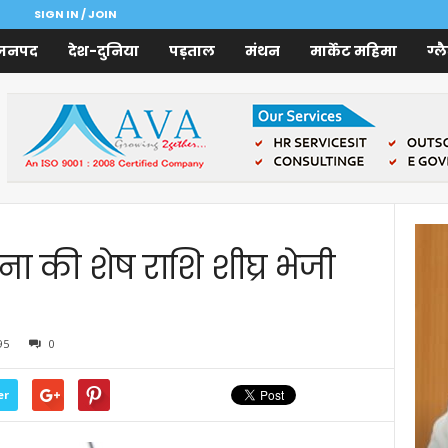
SIGN IN / JOIN
जनपद
देश-दुनिया
पड़ताल
मंथन
मार्केट महिमा
ग्ल
 की शेष राशि शीघ्र भेजी
95
0
er