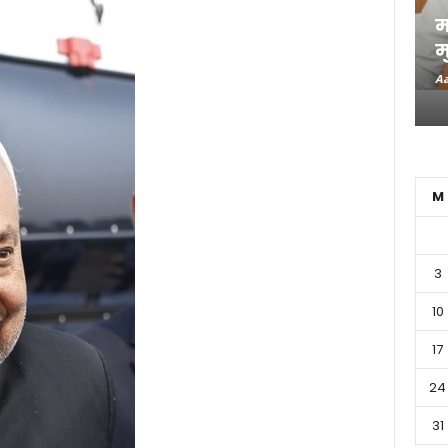
म
म
Aa
M
3
10
17
24
31