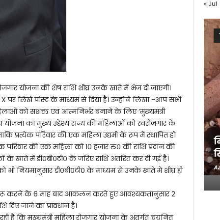
« Jul
 रोजगार योजना की शेष राशि शीघ्र उनके खाते में भेज दी जाएगी।
े X पर लिखे पोस्ट के माध्यम से दिया है। उन्होंने लिखा -आप सभी
लाओं को सशक्त एवं आत्मनिर्भर बनाने के लिए ‘मुख्यमंत्री
स योजना का मुख्य उद्देश्य राज्य की महिलाओं को स्वरोजगार के
कि प्रत्येक परिवार की एक महिला उद्यमी के रूप में स्थापित हो
म
्येक परिवार की एक महिला को 10 हजार रु० की राशि प्रदान की
स
 के खाते में डी०बी०टी० के जरिए राशि अंतरित कर दी गई है।
Aa
कों को भी नियमानुसार डी०बी०टी० के माध्यम से उनके खाते में शीघ्र ही
र शुरू करने के 6 माह बाद आकलन करते हुए आवश्यकतानुसार 2
 दिए जाने का प्रावधान है।
 रही है कि मुख्यमंत्री महिला रोजगार योजना के अंतर्गत चयनित