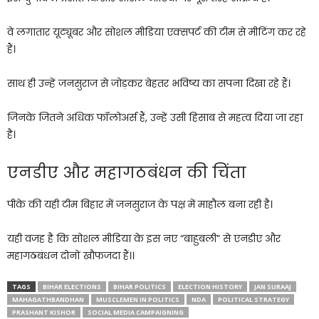
वे लगातार यूट्यूबर और सोशल मीडिया एक्सपर्ट की टीम से मीटिंग कर रहे
हैं।
साथ ही उन्हें जनसुराज से जोड़कर बेहतर भविष्य का सपना दिखा रहे हैं।
जिनके जितने अधिक फॉलोअर्स हैं, उन्हें उसी हिसाब से महत्व दिया जा रहा
है।
एनडीए और महागठबंधन की चिंता
पीके की यही टीम बिहार में जनसुराज के पक्ष में माहौल बना रही है।
यही वजह है कि सोशल मीडिया के इस नए “बाहुबली” से एनडीए और
महागठबंधन दोनों खौफजदा हैं।।
TAGS
BIHAR ELECTIONS
BIHAR POLITICS
ELECTION HISTORY
JAN SURAAJ
MAHAGATHBANDHAN
MUSCLEMEN IN POLITICS
NDA
POLITICAL STRATEGY
PRASHANT KISHOR
SOCIAL MEDIA CAMPAIGNING