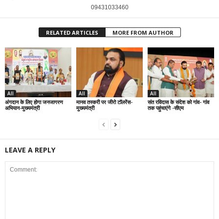
09431033460
RELATED ARTICLES
MORE FROM AUTHOR
All
All
All
अंगदान के लिए होगा जनजागरण
मानव तस्करी पर जीरो टॉलरेंस-
संत रविदास के संदेश को गांव- गांव
अभियान-मुख्यमंत्री
मुख्यमंत्री
तक पहुंचाएंगे -सीएम
LEAVE A REPLY