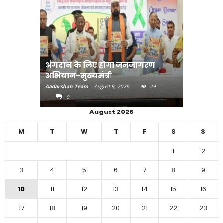
अंगदान के लिए होगा जनजागरण
मानव तस्क
अभियान-मुख्यमंत्री
मुख्यमंत्री
Aadarshan Team
-
August 9, 2026
29
Aadarshan T
0
0
August 2026
M
T
W
T
F
S
S
1
2
3
4
5
6
7
8
9
10
11
12
13
14
15
16
17
18
19
20
21
22
23