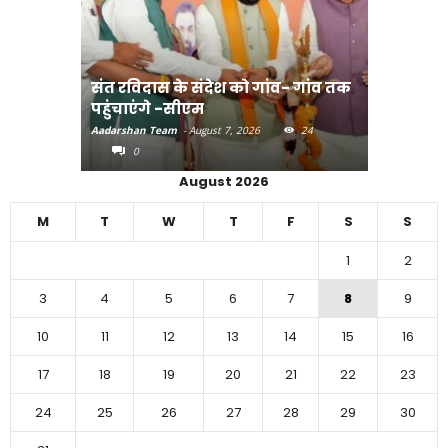
दास के संदेश को गांव- गांव तक
ंगे -सीएम
बिहार में 51,600 करोड़ का होगा 
 Team
-
August 7, 2026
24
Aadarshan Team
-
August 6, 2026
4
0
August 2026
M
T
W
T
F
S
S
1
2
3
4
5
6
7
8
9
10
11
12
13
14
15
16
17
18
19
20
21
22
23
24
25
26
27
28
29
30