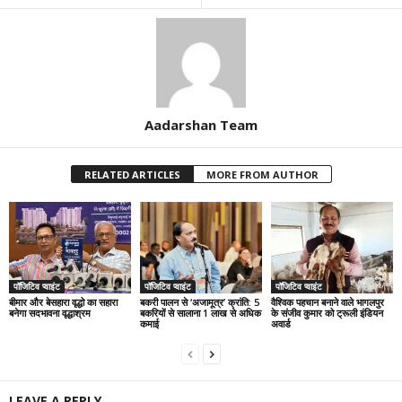
Aadarshan Team
RELATED ARTICLES
MORE FROM AUTHOR
पॉजिटिव प्वाइंट
पॉजिटिव प्वाइंट
पॉजिटिव प्वाइंट
बीमार और बेसहारा वृद्धो का सहारा
बकरी पालन से ‘अजामूत्र’ क्रांति: 5
वैश्विक पहचान बनाने वाले भागलपुर
बनेगा सदभावना वृद्धाश्रम
बकरियों से सालाना 1 लाख से अधिक
के संजीव कुमार को ट्रूली इंडियन
कमाई
अवार्ड
LEAVE A REPLY