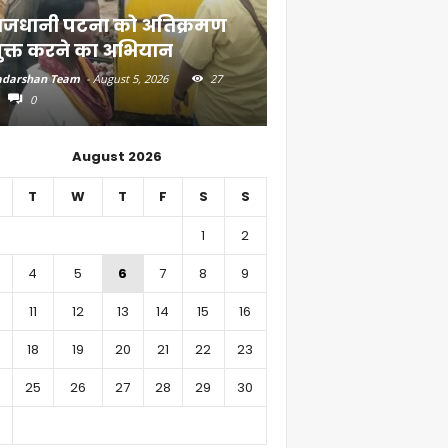
ाजधानी पटना को अतिक्रमण
दियारा के लोगों के ल
ुक्त करने का अभियान
स्टीमर सेवा
darshan Team
-
August 5, 2026
27
Aadarshan Team
-
August 4, 
0
0
August 2026
T
W
T
F
S
S
1
2
4
5
6
7
8
9
11
12
13
14
15
16
18
19
20
21
22
23
25
26
27
28
29
30