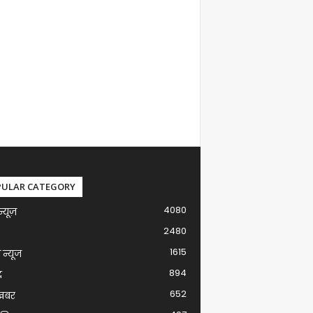
PULAR CATEGORY
4080
न्यूज़
2480
1615
ग न्यूज
894
द
652
खबर