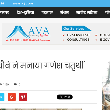
026
SIGN IN / JOIN
जनपद
देश-दुनिया
पड़ताल
मंथन
मार्केट महिमा
ग्ल
नी चौबे ने मनाया गणेश चतुर्थी
1159
0
er