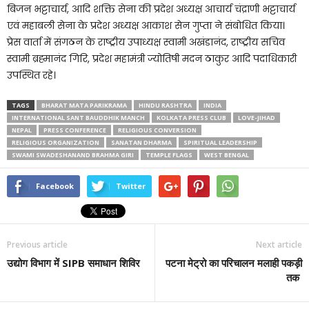
बिजन भट्टाचार्य, आदि शक्ति सेना की प्रदेश अध्यक्ष आचार्य चंद्राणी भट्टाचार्य
एवं महाबली सेना के प्रदेश अध्यक्ष आकाश सेन गुप्ता ने संबोधित किया।
प्रेस वार्ता में संगठन के राष्ट्रीय उपाध्यक्ष स्वामी अखंडानंद, राष्ट्रीय सचिव
स्वामी ब्रह्मानंद गिरि, प्रदेश महामंत्री ज्योतिषी मदन ठाकुर आदि पदाधिकारी
उपस्थित रहे।
TAGS
BHARAT MATA PARIKRAMA
HINDU RASHTRA
INDIA
INTERNATIONAL SANT BAUDDHIK MANCH
KOLKATA PRESS CLUB
LOVE-JIHAD
NEPAL
PRESS CONFERENCE
RELIGIOUS CONVERSION
RELIGIOUS ORGANIZATION
SANATAN DHARMA
SPIRITUAL LEADERSHIP
SWAMI SWADESHANAND BRAHMA GIRI
TEMPLE FLAGS
WEST BENGAL
Facebook
Twitter
Previous article
Next article
उद्योग विभाग में SIPB समाधान शिविर
पटना मेट्रो का परिचालन मलाही पकड़ी
तक