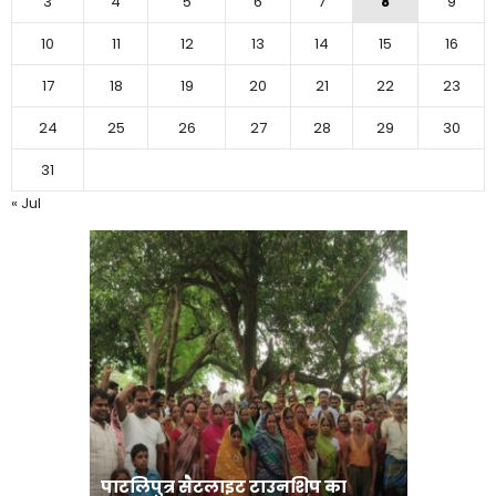
3
4
5
6
7
8
9
10
11
12
13
14
15
16
17
18
19
20
21
22
23
24
25
26
27
28
29
30
31
« Jul
पाटलिपुत्र सैटलाइट टाउनशिप का
संत रविदा