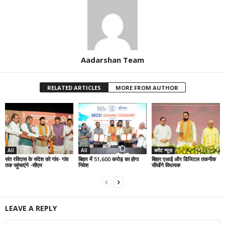
Aadarshan Team
RELATED ARTICLES
MORE FROM AUTHOR
All
All
करेंट न्यूज़
संत रविदास के संदेश को गांव- गांव
बिहार में 51,600 करोड़ का होगा
बिहार:एआई और डिजिटल तकनीक
तक पहुंचाएंगे -सीएम
निवेश
सीखेंगे विधायक
LEAVE A REPLY