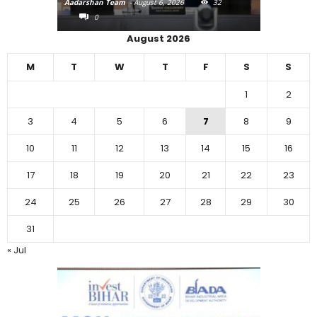
Aadarshan Team
-
August 6, 2026
32
Aadarshan T
0
0
August 2026
M
T
W
T
F
S
S
1
2
3
4
5
6
7
8
9
10
11
12
13
14
15
16
17
18
19
20
21
22
23
24
25
26
27
28
29
30
31
« Jul