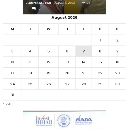
16
Aadarshan Team
-
August 5, 2026
34
Aadarshan T
0
0
August 2026
M
T
W
T
F
S
S
1
2
3
4
5
6
7
8
9
10
11
12
13
14
15
16
17
18
19
20
21
22
23
24
25
26
27
28
29
30
31
« Jul