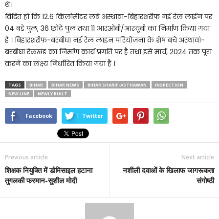
थे।
विदित हो कि 12.6 किलोमीटर लंबे अस्थावां-बिहारशरीफ नई रेल लाईन पर
04 बड़े पुल, 36 छोटे पुल तथा 11 आरओबी/आरयूबी का निर्माण किया गया
है । बिहारशरीफ-बरबीघा नई रेल लाइन परियोजना के शेष बचे अस्थावां-
बरबीघा रेलखंड का निर्माण कार्य प्रगति पर है तथा इसे मार्च, 2024 तक पूरा
करने का लक्ष्य निर्धारित किया गया है ।
TAGS
BIHAR
BIHAR NEWS
BIHAR SHARIF-ASTHAWAN
INSPECTION
NEW LINE
NEWLY BUILT
Facebook
Twitter
Previous article
Next article
शिक्षक नियुक्ति में डोमिसाइल हटाना
नशीली दवाओं के खिलाफ जागरूकता
तुगलकी फरमान-सुशील मोदी
संगोष्ठी