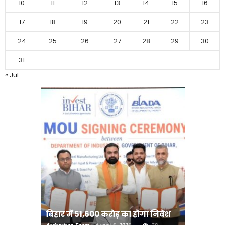
10
11
12
13
14
15
16
17
18
19
20
21
22
23
24
25
26
27
28
29
30
31
« Jul
बिहार:ए
बिहार में 51,600 करोड़ का होगा निवेश
सीखेंगे 