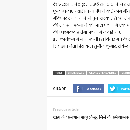
के अध्यक्ष राजीव कुमार उर्फ संजय याजी ने स
फूल मालाएं चढाई।माल्यार्पण मे कई लोग मौजू
मौके पर संजय याजी ने पुनः सरकार से अनुरोध 
की स्थापना पटना में की जाए। पटना में एक पा
की आदमकद प्रतिमा पटना में लगाई जाए।
इस कार्यक्रम में जार्ज फर्नाडिस विचार मंच के रा
सिंह,छात्र नेता प्रिंस वत्स,सुनील कुमार, रविन्
TAGS
BIHAR NEWS
GEORGE FERNANDES
GEORG
SHARE
Facebook
Twitt
Previous article
CM की ‘समाधान यात्रा:कैमूर जिले की समीक्षात्मक