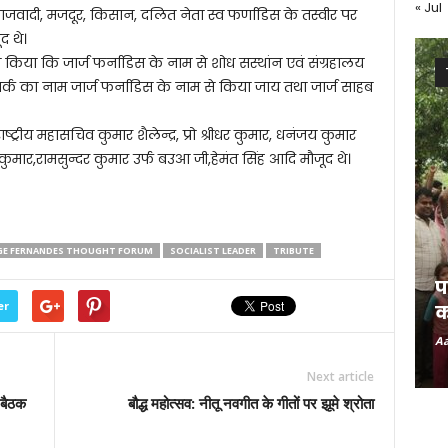
« Jul
माजवादी, मजदूर, किसान, दलित नेता स्व फर्णाडिस के तस्वीर पर
द थे।
किया कि जार्ज फर्नाडिस के नाम से शोध सस्थांन एवं संग्रहालय
र्क का नाम जार्ज फर्नाडिस के नाम से किया जाय तथा जार्ज साहब
ष्ट्रीय महासचिव कुमार शैलेन्द्र, प्रो श्रीधर कुमार, धनंजय कुमार
द्र कुमार,रामसुन्दर कुमार उर्फ बउआ जी,हेमंत सिंह आदि मौजूद थे।
E FERNANDES THOUGHT FORUM
SOCIALIST LEADER
TRIBUTE
प
er
क
Aa
Next article
 बैठक
बौद्ध महोत्सव: नीतू नवगीत के गीतों पर झूमे श्रोता