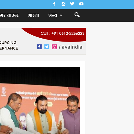
ैमर ग्राउन्ड
आस्था
अन्य