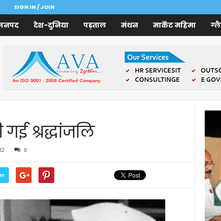
SIGN IN / JOIN
जनपद
देश-दुनिया
पड़ताल
मंथन
मार्केट महिमा
ग्ल
ी गई श्रद्धांजलि
82
0
er