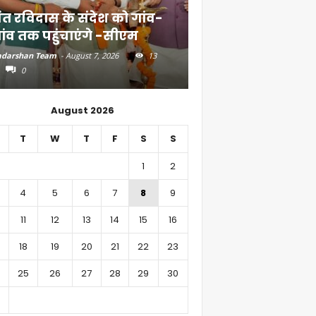
ंत रविदास के संदेश को गांव-
बिहार में 51,600 कर
ांव तक पहुंचाएंगे -सीएम
निवेश
darshan Team
-
August 7, 2026
13
Aadarshan Team
-
August 6, 
0
0
August 2026
T
W
T
F
S
S
1
2
4
5
6
7
8
9
11
12
13
14
15
16
18
19
20
21
22
23
25
26
27
28
29
30