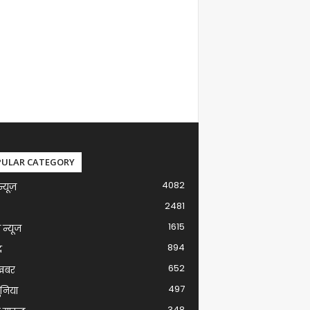
PULAR CATEGORY
4082
न्यूज़
2481
1615
ग न्यूज
894
द
652
खबर
497
ुनिया
348