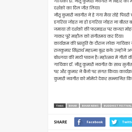
गायिका डॉ. नीतू कुमारी नवगीत ने बिहार की मा
दर्शकों का दिल जीत लिया।
नीतू कुमारी नवगीत ने हे गंगा मैया तोहे पिय
डगरिया जोहत ना हो डगरिया जोहत ना बीतत बाट
जमाया तो दर्शकों की फरमाइश पर कजरा मोहब्ब
गाकर पूरे माहौल को संगीतमय कर दिया।
कार्यक्रम की प्रस्तुति के दौरान लोक गायिक
राजकुमार सिद्धार्थ महात्मा बुद्ध बने। उन्हो
बोधगया की माटी पावन है। महोत्सव में गीतों की प
गायिका डॉ. नीतू कुमारी नवगीत के साथ सुजीत 
पर और कुमार ने बैंजो पर संगत किया। कार्यक्
कुमारी नवगीत को मोमेंटो देकर सम्मानित कि
TAGS
BIHAR
BIHAR NEWS
BUDDHIST FESTIVAL
SHARE
Facebook
Twitt