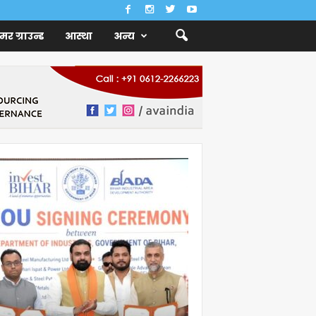
ैमर ग्राउन्ड
आस्था
अन्य