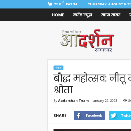
C
29.8
PATNA
THURSDAY, AUGUST 6, 2
HOME
करेंट न्यूज़
खास खबर
Aadarshan
Samachar
जनपद
बौद्ध महोत्सव: नीतू
श्रोता
By
Aadarshan Team
-
January 29, 2023
8
SHARE
Facebook
Twitt