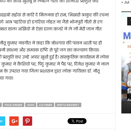
टी की सोंधी खुशबू से लबरेज गीतों की शानदार प्रस्तुति कर
« Jul
री चढ़इबो सईयां से करि दे मिलनवा हो राम, भिखारी ठाकुर की रचना
े आठ पहरिया हो डगरिया जोहत ना जैसे भोजपुरी गीतों से रंग
त वाला अंखियों में ऐसा डाला कजरे ने ले ली मेरी जान गीत
ा नीतू कुमार नवगीत ने कहा कि बोधगया की पावन धरती पर ही
ंने अपनी साधना और सम्यक दृष्टि से पूरे जग का कल्याण किया।
्रस्तुति कर उन्हें अपार खुशी हुई है। सांस्कृतिक कार्यक्रम में लोक
कुमार ने कैशियो पर, पिंटू कुमार ने पैड पर, दिनेश कुमार ने नाल
रम के उपरांत गया जिला प्रशासन द्वारा लोक गायिका डॉ. नीतू
या गया।
ब
न
Aa
FOLK SINGER
GAYA
LISTENER
NEETU NAVGEET
er