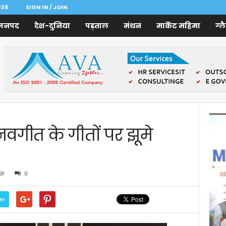
026
SIGN IN / JOIN
जनपद
देश-दुनिया
पड़ताल
मंथन
मार्केट महिमा
ग्ल
 नवगीत के गीतों पर झूमे
69
0
er