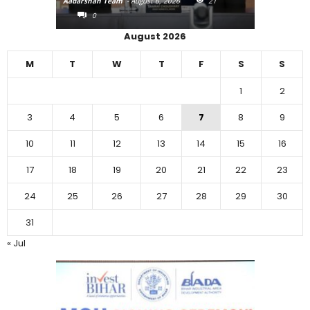
6
21
Aadarshan Team
-
August 5, 2026
36
Aadars
0
August 2026
M
T
W
T
F
S
S
1
2
3
4
5
6
7
8
9
10
11
12
13
14
15
16
17
18
19
20
21
22
23
24
25
26
27
28
29
30
31
« Jul