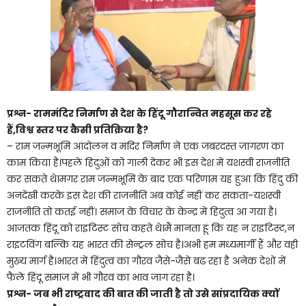
प्रश्न- राममंदिर निर्माण से देश के हिंदू गौरान्वित महसूस कर रहे
हैं,विश्व स्तर पर कैसी प्रतिक्रिया है
?
– राम जन्मभूमि आंदोलन व मंदिर निर्माण ने एक जबरदस्त जागरण का
काम किया है।पहले हिदुओं को गाली देकर भी इस देश में यशस्वी राजनीति
कर सकते थे।मगर राम जन्मभूमि के बाद एक परिणाम यह हुआ कि हिंदु की
अनदेखी करके इस देश की राजनीति अब कोई नहीं कर सकता-यशस्वी
राजनीति तो कतई नहीं। समाज के विचार के केन्द्र में हिदुत्व आ गया है।
आजतक हिंदू को राइटिस्ट सोच कहते थे।मैं मानता हूं कि यह न राइटिस्ट,न
राइटविंग बल्कि यह भारत की सेन्ट्रल सोच है।अभी हम मध्यमार्गी हैं और वही
मुख्य मार्ग है।भारत में हिंदुत्व का गौरव जैसे-जैसे बढ रहा है अनेक देशों में
फैले हिंदू समाज में भी गौरव का भाव जाग रहा है।
प्रश्न- जब भी राष्ट्रवाद की बात की जाती है तो उसे सांप्रदायिक क्यों