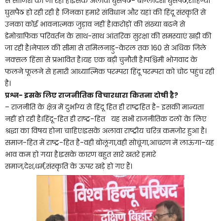
से साजिश की जा रही है।इसके अलावा घुसपैठ- बांग्लादेशी घुसपैठ,रोहिंग्या
घुसपैठ हो रही रही है जिनका हमारे संविधान और यहां की हिंदू संस्कृति से
उनका कोई भावनात्मक जुड़ाव नहीं है।करोड़ों की संख्या बढने से
डेमोग्राफिक परिवर्तन के साथ-साथ आंतरिक सुरक्षा की समस्याएं खड़ी की
जा रही है।नेपाल की सीमा से तमिलनाडु-केरल तक 160 से अधिक जिले
नक्सल हिंसा से प्रभावित है।यह एक बड़ी चुनौती है।पश्चिमी भोगवाद के
फलने फूलने से हमारी आध्यात्मिक परम्परा हिंदू परम्परा को चोट पहुंच रही
है।
प्रश्न- इसके लिए राजनीतिक विचारधारा कितना दोषी है
?
– राजनीति के क्षेत्र में दुर्भाग्य से हिंदू हित ही राष्ट्रहित है- इसकी मान्यता
नहीं हो रही है।हिंदू-हित ही राष्ट्र-हित यह सभी राजनीतिक दलों के लिए
श्रद्धा का विषय होना चाहिए।इसके अलावा राष्ट्रीय चरित्र कमजोर हुआ है।
समाज-हित में राष्ट्र-हित है-वही बोलूंगा,वही सोचूंगा,आचरण में लाऊंगा-यह
भाव कम हो गया है।इसके कारण बहुत सारे खतरे हमारे
समाज,देश,धर्म,संस्कृति के ऊपर खड़े हो गए हैं।