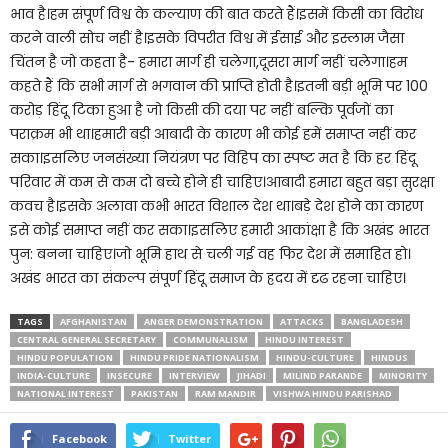
भाव है।हम संपूर्ण विश्व के कल्याण की बात करते हैं।इसमें किसी का विरोध
करने वाली सोच नहीं है।इसके विपरीत विश्व में ईसाई और इस्लाम जैसा
चिंतन है जो कहता है- हमारा मार्ग ही चलेगा,दूसरा मार्ग नहीं चलेगा।हम
कहते हैं कि सभी मार्ग से भगवान की प्राप्ति होती है।इतनी बड़ी भूमि पर 100
करोड़ हिंदू टिका हुआ है जो किसी की दया पर नहीं बल्कि पूर्वजों का
पराक्रम भी था।हमारी बड़ी आबादी के कारण भी कोई हमें समाप्त नहीं कर
सका।इसलिए जनसंख्या नियंत्रण पर विहिप का स्पष्ट मत है कि हर हिंदू
परिवार में कम से कम दो बच्चे होने ही चाहिए।आबादी हमारा बहुत बड़ा सुरक्षा
कवच है।इसके अलावा कभी भारत विशाल देश था।बड़े देश होने का कारण
इसे कोई समाप्त नहीं कर सका।इसलिए हमारी आकांक्षा है कि अखंड भारत
पुन: बनना चाहिए।जो भूमि हाथ से चली गई वह फिर देश में समाहित हो।
अखंड भारत का संकल्प संपूर्ण हिंदू समाज के ह्रदय में दृढ रहना चाहिए।
TAGS
AFGHANISTAN
ANGER DEMONSTRATION
ATTACKS
BANGLADESH
CENTRAL GENERAL SECRETARY
COMMUNALISM
HINDU INTEREST
HINDU POPULATION
HINDU PRIDE NATIONALISM
HINDU-CULTURE
HINDUS
INDIA-CULTURE
INSECURE
INTERVIEW
JIHADI
MILIND PARANDE
MINORITY
NATIONAL INTEREST
PAKISTAN
RAM MANDIR
VISHWA HINDU PARISHAD
Facebook
Twitter