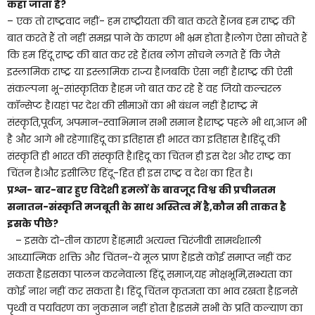
कहा जाता है
?
– एक तो राष्ट्रवाद नहीं- हम राष्ट्रीयता की बात करते हैं।जब हम राष्ट्र की
बात करते हैं तो नहीं समझ पाने के कारण भी भ्रम होता है।लोग ऐसा सोचते हैं
कि हम हिंदू राष्ट्र की बात कर रहे हैं।तब लोग सोचने लगते हैं कि जैसे
इस्लामिक राष्ट्र या इस्लामिक राज्य है।जबकि ऐसा नहीं है।राष्ट्र की ऐसी
संकल्पना भू-सांस्कृतिक है।हम जो बात कर रहे हैं वह जियो कल्चरल
कॉन्सेप्ट है।यहां पर देश की सीमाओं का भी बंधन नहीं है।राष्ट्र में
संस्कृति,पूर्वज, अपमान-स्वाभिमान सभी समान है।राष्ट्र पहले भी था,आज भी
है और आगे भी रहेगा।हिंदू का इतिहास ही भारत का इतिहास है।हिंदू की
संस्कृति ही भारत की संस्कृति है।हिदू का चिंतन ही इस देश और राष्ट्र का
चिंतन है।और इसीलिए हिंदू-हित ही इस राष्ट्र व देश का हित है।
प्रश्न- बार-बार हुए विदेशी हमलों के बावजूद विश्व की प्रचीनतम
सनातन-संस्कृति मजबूती के साथ अस्तित्व में है,कौन सी ताकत है
इसके पीछे
?
– इसके दो-तीन कारण हैं।हमारी अत्यन्त चिरंजीवी सामर्थशाली
आध्यात्मिक शक्ति और चिंतन-ये मूल प्राण हैं।इसे कोई समाप्त नहीं कर
सकता है।इसका पालन करनेवाला हिंदू समाज,यह मोक्षभूमि,सभ्यता का
कोई नाश नहीं कर सकता है। हिंदू चिंतन कृतज्ञता का भाव रखता है।इनसे
पृथ्वी व पर्यावरण का नुकसान नहीं होता है।इसमें सभी के प्रति कल्याण का