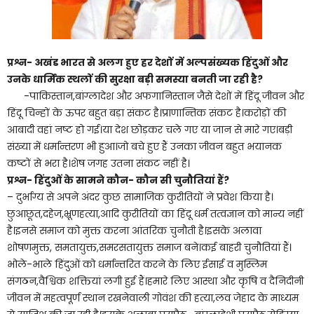
प्रश्न- अखंड भारत से अलग हुए हर देशों में अल्पसंख्यक हिंदुओं और
उनके धार्मिक स्थलों की सुरक्षा बड़ी समस्या बनती जा रही है
?
-पाकिस्तान,बांग्लादेश और अफगानिस्तान जैसे देशों में हिंदू जीवन और
हिंदू चिन्हों के ऊपर बहुत बड़ा संकट है।प्राणान्तिक संकट है।करोड़ों की
आबादी वहां नष्ट हो गई।या देश छोड़कर चले गए या जान से मारे गए।बड़ी
संख्या में धर्मान्तरण भी हुआ।जो बचे हुए हैं उनका जीवन बहुत भयानक
कष्टों से भरा है।शेष जगह उतना संकट नहीं है।
प्रश्न- हिंदुओं के सामने कौन- कौन सी चुनौतियां हैं
?
– दुर्भाग्य से अपने अंदर कुछ सामाजिक कुरीतियों ने प्रवेश किया है।
छुआछूत,दहेज,भ्रूणहत्या,आदि कुरीतियों का हिंदू धर्म तत्वज्ञान को मान्य नहीं
है।इनसे समाज को मुक्त करना आंतरिक चुनौती है।इसके अलावा
शोषणमुक्त, समतायुक्त,समरसतायुक्त समाज बने।कई बाहरी चुनौतियां हैं।
भोले-भाले हिंदुओं को धर्मान्तरित करने के लिए ईसाई व मुस्लिम
संगठन,वैश्विक शक्तियां लगी हुई हैं।हमारे लिए आस्था और कृषि व दैनिदीनी
जीवन में महत्वपूर्ण स्थान रखनेवाली गोवंश की हत्या,लव जेहाद के माध्यम