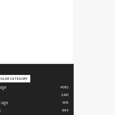
PULAR CATEGORY
4082
न्यूज़
2481
1615
ग न्यूज
894
द