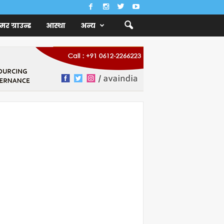
ैमर ग्राउन्ड
आस्था
अन्य