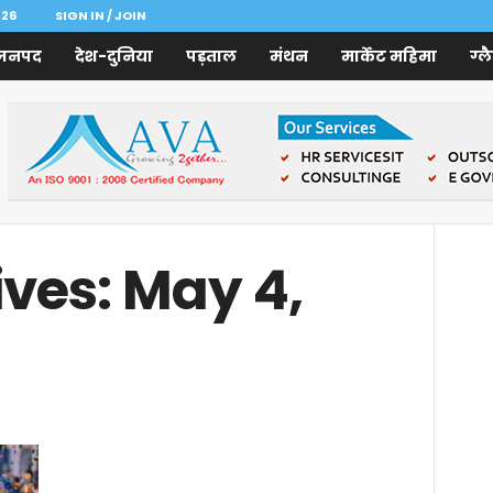
026
SIGN IN / JOIN
जनपद
देश-दुनिया
पड़ताल
मंथन
मार्केट महिमा
ग्ल
ives: May 4,