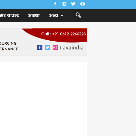
ैमर ग्राउन्ड
आस्था
अन्य