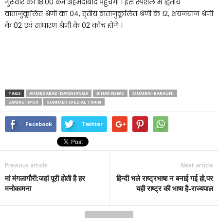
गुरूवार को 18.00 बजे अहमदाबाद पहुंचेगी । इस स्पेशल में द्वितीय
वातानुकूलित श्रेणी का 04, तृतीय वातानुकूलित श्रेणी के 12, शयनयान श्रेणी
के 02 एवं साधारण श्रेणी के 02 कोच होंगे ।
TAGS
AHMEDABAD-DARBHANGA
BIHAR NEWS
MUMBAI-BARAUNI
SAMASTIPUR
SUMMER SPECIAL TRAIN
Facebook
Twitter
Previous article
Next article
मां मंगलागौरी:जहां पूरी होती है हर
हिन्दी भले राष्ट्रभाषा न बनाई गई हो,पर
मनोकामना
यही राष्ट्र की भाषा है-राज्यपाल