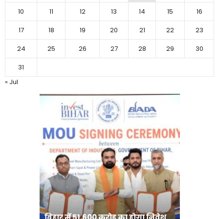
10
11
12
13
14
15
16
17
18
19
20
21
22
23
24
25
26
27
28
29
30
31
« Jul
बिहार:ए
बिहार में 51,600 करोड़ का होगा निवेश
सीखेंगे 