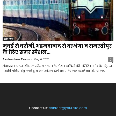
करेंट न्यूज़
मुंबई से बरौनी,अहमदाबाद से दरभंगा व समस्तीपुर
के लिए समर स्पेशल...
Aadarshan Team
-
May 6, 2023
0
संवाददाता.पटना.ग्रीष्मकालीन अवकाश के दौरान यात्रियों की अतिरिक्त भीड़ के मद्देनजर
उनकी सुविधा हेतु रेलवे द्वारा कई स्पेशल ट्रेनों का परिचालन करने का निर्णय लिया...
Contact us:
contact@yoursite.com