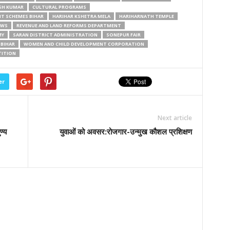
SH KUMAR
CULTURAL PROGRAMS
T SCHEMES BIHAR
HARIHAR KSHETRA MELA
HARIHARNATH TEMPLE
EWS
REVENUE AND LAND REFORMS DEPARTMENT
MY
SARAN DISTRICT ADMINISTRATION
SONEPUR FAIR
BIHAR
WOMEN AND CHILD DEVELOPMENT CORPORATION
TITION
er
Next article
ण्य
युवाओं को अवसर:रोजगार-उन्मुख कौशल प्रशिक्षण