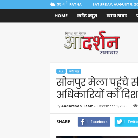
C
35.4
PATNA
SATURDAY, AUGUST 8, 2
HOME
करेंट न्यूज़
खास खबर
Aadarshan
Samachar
ALL
करेंट न्यूज़
सोनपुर मेला पहुंचे स
अधिकारियों को दिशा
By
Aadarshan Team
-
December 1, 2025
SHARE
Facebook
Twitt