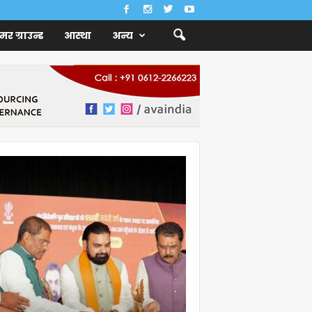
ैमर ग्राउन्ड
आस्था
अन्य