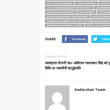
CATTLE FAIR SONEPUR
CHHATHAR MELA
CM NITI
DISASTER MANAGEMENT DEPARTMENT
GOVERNMEN
HORSE RACING SONEPUR
JEEVIKA DIDIS
PATNA N
RURAL DEVELOPMENT DEPARTMENT
RURAL ECONO
SONEPUR FAIR INSPECTION
TOURISM DEPARTMENT 
WOMEN EMPLOYMENT SCHEME
WRESTLING COMPE
SHARE
Facebook
Twitt
Previous article
स्वतंत्रता सेनानी स्व० कविराज रामलखन सिंह को पु
तिथि पर भावभीनी श्रद्धांजलि
Aadarshan Team