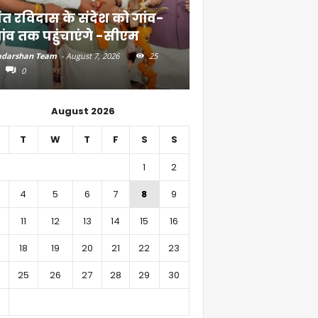
ंत रविदास के संदेश को गांव-
बिहार में 51,600 कर
ांव तक पहुंचाएंगे -सीएम
निवेश
darshan Team
-
August 7, 2026
25
Aadarshan Team
-
August 6, 
0
0
August 2026
T
W
T
F
S
S
1
2
4
5
6
7
8
9
11
12
13
14
15
16
18
19
20
21
22
23
25
26
27
28
29
30