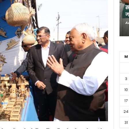
स
ग
Aa
M
3
10
17
24
31