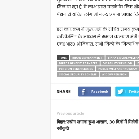
मिल पा रहा है, वे लाभ प्राप्त करने के लिए श
पेंशन से वंचित लोग भी जल्द अपना आधार लिंक
इस कार्यक्रम में मुख्यमंत्री के सचिव संजय 
कॉन्फ्रेंसिंग के माध्यम से समाज कल्याण मंत्री 
एच०आर० श्रीनिवास, सभी जिलों के जिलाधिकारी ए
TAGS
BIHAR GOVERNMENT
BIHAR SOCIAL WELFA
DIRECT BENEFIT TRANSFER
DISABILITY PENSION
E
PENSION BENEFICIARIES
PUBLIC WELFARE PROGRAM
SOCIAL SECURITY SCHEME
WIDOW PENSION
SHARE
Facebook
Twitt
Previous article
बिहार:उद्योग लगाना हुआ आसान, 30 दिनों में मिलेगी
स्वीकृति