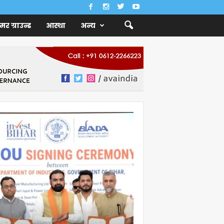
ैमर ग्राउन्ड
आस्था
अन्य