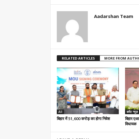
Aadarshan Team
RELATED ARTICLES
MORE FROM AUTH
All
करेंट न्यूज़
बिहार में 51,600 करोड़ का होगा निवेश
बिहार:एआ
विधायक