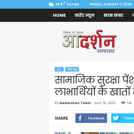
C
33.9
PATNA
FRIDAY, AUGUST 7, 2026
HOME
करेंट न्यूज़
खास खबर
Aadarshan
Samachar
ALL
करेंट न्यूज़
सामाजिक सुरक्षा पे
लाभार्थियों के खातों म
By
Aadarshan Team
-
June 10, 2026
140
SHARE
Facebook
Twitt