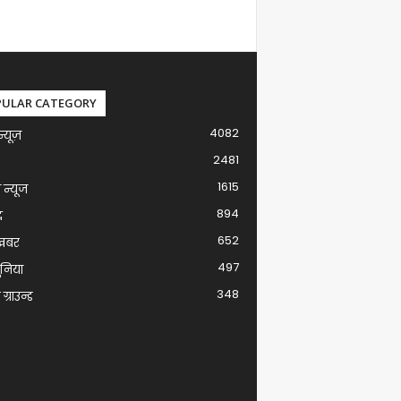
PULAR CATEGORY
4082
न्यूज़
2481
1615
ग न्यूज
894
द
652
खबर
497
ुनिया
348
ग्राउन्ड