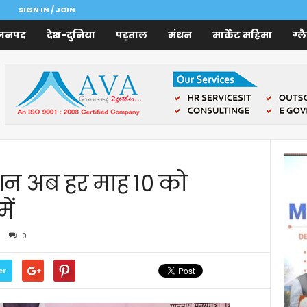
SIGN IN / JOIN
जनपद
देश-दुनिया
पड़ताल
मंथन
मार्केट महिमा
ग्ल
ंशन अब हर माह 10 को
ें
0
er