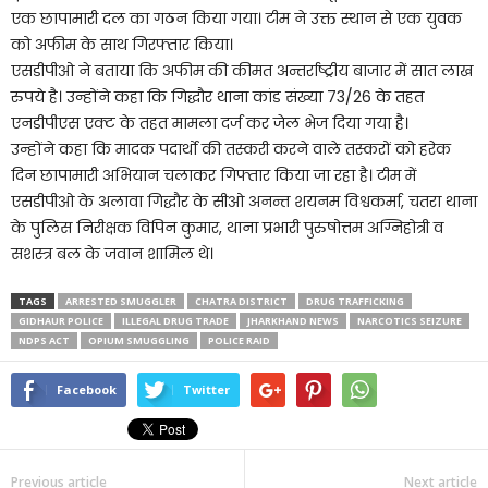
एक छापामारी दल का गठन किया गया। टीम ने उक्त स्थान से एक युवक
को अफीम के साथ गिरफ्तार किया।
एसडीपीओ ने बताया कि अफीम की कीमत अन्तर्राष्ट्रीय बाजार में सात लाख
रुपये है। उन्होंने कहा कि गिद्धौर थाना कांड संख्या 73/26 के तहत
एनडीपीएस एक्ट के तहत मामला दर्ज कर जेल भेज दिया गया है।
उन्होंने कहा कि मादक पदार्थो की तस्करी करने वाले तस्करों को हरेक
दिन छापामारी अभियान चलाकर गिफ्तार किया जा रहा है। टीम में
एसडीपीओ के अलावा गिद्धौर के सीओ अनन्त शयनम विश्वकर्मा, चतरा थाना
के पुलिस निरीक्षक विपिन कुमार, थाना प्रभारी पुरुषोत्तम अग्निहोत्री व
सशस्त्र बल के जवान शामिल थे।
TAGS
ARRESTED SMUGGLER
CHATRA DISTRICT
DRUG TRAFFICKING
GIDHAUR POLICE
ILLEGAL DRUG TRADE
JHARKHAND NEWS
NARCOTICS SEIZURE
NDPS ACT
OPIUM SMUGGLING
POLICE RAID
Facebook
Twitter
Previous article
Next article