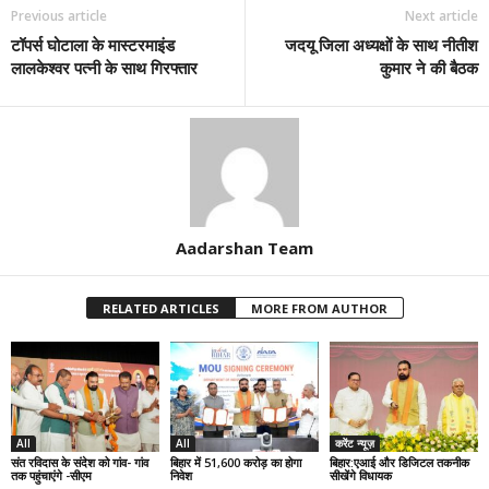
Previous article
Next article
टॉपर्स घोटाला के मास्टरमाइंड
जदयू जिला अध्यक्षों के साथ नीतीश
लालकेश्वर पत्नी के साथ गिरफ्तार
कुमार ने की बैठक
Aadarshan Team
RELATED ARTICLES
MORE FROM AUTHOR
All
All
करेंट न्यूज़
संत रविदास के संदेश को गांव- गांव
बिहार में 51,600 करोड़ का होगा
बिहार:एआई और डिजिटल तकनीक
तक पहुंचाएंगे -सीएम
निवेश
सीखेंगे विधायक