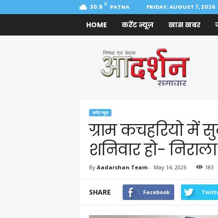
C
30.8
PATNA
FRIDAY, AUGUST 7, 2026
HOME
करेंट न्यूज़
खास खबर
Aadarshan
Samachar
करेंट न्यूज़
ग्राम कचहरियो में स
शनिवार हो- निराल
By
Aadarshan Team
-
May 14, 2026
183
SHARE
Facebook
Twitt