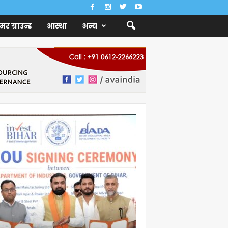
ैमर ग्राउन्ड
आस्था
अन्य