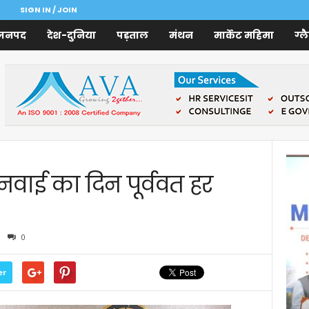
SIGN IN / JOIN
जनपद
देश-दुनिया
पड़ताल
मंथन
मार्केट महिमा
ग्ल
ुनवाई का दिन पूर्ववत हर
ा
0
er