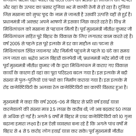
भगवान श्रीराम यहां पधारे। यह धरती त्याग का प्रतीक है। मिथिला की परंपरा
और यहां के उत्पाद का प्रसार दुनिया भर में काफी तेजी से हो रहा है। दुनिया
जिस मखाना को सुपर फूड के नाम से जानती है उसकी उत्पत्ति यहीं से हुई है।
प्रधानमंत्री जी अक्सर अपने भाषणों में इसका जिक्र करते रहते हैं। विश्व में
मिथिलांचल को मखाना से पहचान मिली है। पूर्व मुख्यमंत्री नीतीश कुमार जी
मिथिलांचल सहित पूरे बिहार के विकास के लिए लगातार काम करते रहे हैं।
वर्ष 2005 से पहले इस पूरे इलाके में डर का माहौल था। पटना से
मिथिलांचल स्थित जयनगर और निर्मली पहुंचने में पहले 10 घंटे का समय
लग जाता था। श्रद्धेय अटल बिहारी वाजपेयी जी, प्रधानमंत्री नरेंद्र मोदी जी एवं
पूर्व मुख्यमंत्री नीतीश कुमार जी के द्वारा मिथिलांचल में कराए गए विकास
कार्यों के कारण ही यहां का पूरा परिदृश्य बदल गया है। इस इलाके में बड़ी
संख्या में पुल-पुलियों एवं पथों का निर्माण कराया गया है। इस इलाके में
रोड कनेक्टिविटी के अलावा रेल कनेक्टिविटी का काफी विस्तार हुआ है।
मुख्यमंत्री ने कहा कि वर्ष 2005-06 में बिहार से प्रति वर्ष हवाई यात्रा
करनेवालों की संख्या मात्र 2.5 लाख के करीब थी, जो अब बढ़कर 50 लाख
से अधिक हो गई है। अगले 5 वर्षों में बिहार में एयर कनेक्टिविटी को 10 गुना
बढ़ाना हमारा लक्ष्य है। हम ऐसी व्यवस्था बना रहे हैं कि अगले पांच वर्षों में
बिहार से 4 से 5 करोड़ लोग हवाई यात्रा कर सकें। पूर्व मुख्यमंत्री नीतीश