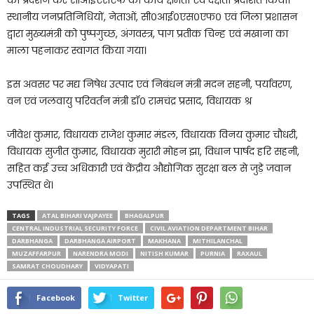
का प्रदर्शन कर सीआईएसएफ की कार्य क्षमता एवं दक्षता प्रदर्शित किया।
स्थानीय जनप्रतिनिधियों, नेताओं, सी०आई०एस०एफ० एवं जिला प्रशासन
द्वारा मुख्यमंत्री को पुष्पगुच्छ, अंगवस्त्र, पाग प्रतीक चिन्ह एवं मखाना का
माला पहनाकर स्वागत किया गया।
इस अवसर पर मद्य निषेध उत्पाद एवं निबंधन मंत्री मदन सहनी, पर्यावरण,
वन एवं जलवायु परिवर्तन मंत्री डॉ० रामचंद्र प्रसाद, विधायक श्र
जीवेश कुमार, विधायक राजेश कुमार मंडल, विधायक विनय कुमार चौधरी,
विधायक सुजीत कुमार, विधायक मुरारी मोहन झा, विधान पार्षद हरि सहनी,
सहित कई उच्च अधिकारी एवं केंद्रीय औद्योगिक सुरक्षा बल से जुड़े जवान
उपस्थित थे।
TAGS
ATAL BIHARI VAJPAYEE
BHAGALPUR
CENTRAL INDUSTRIAL SECURITY FORCE
CIVIL AVIATION DEPARTMENT BIHAR
DARBHANGA
DARBHANGA AIRPORT
MAKHANA
MITHILANCHAL
MUZAFFARPUR
NARENDRA MODI
NITISH KUMAR
PURNIA
RAXAUL
SAMRAT CHOUDHARY
VIDYAPATI
Facebook
Twitter