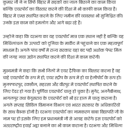
कुमार जी ने न सिर्फ बिहार में सड़कों का जाल बिछाने का काम किया
बल्कि एयरपोर्ट का विस्तार करने की दिशा में भी काफी काम किया है।
बिहार में एम्स स्थापित करने के लिए जमीन की व्यवस्था भी सुनिश्चित की।
उनके इस काम को हमलोग और आगे बढ़ा रहे हैं।
उन्होंने कहा कि दरभंगा का यह एयरपोर्ट मात्र एक स्थान नहीं है बल्कि यह
मिथिलांचल के उत्पादों को दुनिया के मार्केट में पहुंचाने का एक महत्वपूर्ण
माध्यम है। अगले पांच वर्षों में राज्य सरकार यहां बंद पड़ी अशोक पेपर मिल
की जगह नया उद्योग स्थापित करने की दिशा में काम करेगी।
मुख्यमंत्री ने कहा कि सभी जिलों में एयर ट्रैफिक का विस्तार करना है वह
चाहे एयरपोर्ट के रूप में हो, एयर स्ट्रीप के रुप में हो या हेलीपोर्ट के रुप हो।
मुजफ्फरपुर, रक्सौल, सहरसा और वीरपुर में एयरपोर्ट स्थापित करने के
लिए टेंडर हो गया है। पूर्णिया एयरपोर्ट चालू हो चुका है। मुंगेर, अजगैबीनाथ,
भागलपुर तथा बेगूसराय के एयरपोर्ट को भी हर हाल में चालू कराना है।
अगले सप्ताह सिविल विमानन विभाग एवं भारत सरकार के अधिकारियों
के साथ बैठक होनी है। दरभंगा एयरपोर्ट का नामकरण बाबा विद्यापति जी के
नाम पर हो इसके लिए हम प्रधानमंत्री जी से आग्रह करेंगे। इस एयरपोर्ट को
अंतरराष्ट्रीय हवाई अड्डा बनाने का भी काम कराना है। दरभंगा और मिथिला