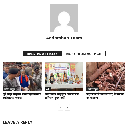
Aadarshan Team
RELATED ARTICLES
MORE FROM AUTHOR
करेंट न्यूज़
All
करेंट न्यूज़
पूर्व सीएम बाबूलाल मरांडी प्रशासनिक
अंगदान के लिए होगा जनजागरण
मिट्टी घर से निकला चांदी के सिक्कों
कार्रवाई पर नाराज
अभियान-मुख्यमंत्री
का खजाना
LEAVE A REPLY