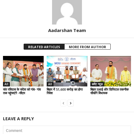
Aadarshan Team
RELATED ARTICLES
MORE FROM AUTHOR
All
All
करेंट न्यूज़
संत रविदास के संदेश को गांव- गांव
बिहार में 51,600 करोड़ का होगा
बिहार:एआई और डिजिटल तकनीक
तक पहुंचाएंगे -सीएम
निवेश
सीखेंगे विधायक
LEAVE A REPLY