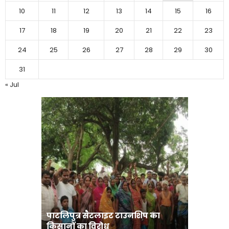
10
11
12
13
14
15
16
17
18
19
20
21
22
23
24
25
26
27
28
29
30
31
« Jul
पाटलिपुत्र सैटलाइट टाउनशिप का
संत रविदा
किसानों का विरोध
पहुंचाएंग