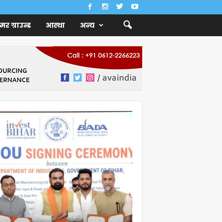
ैमर ग्राउन्ड
आस्था
अन्य