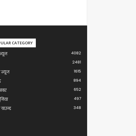
PULAR CATEGORY
4082
न्यूज़
2481
1615
ग न्यूज
894
द
652
खबर
497
ुनिया
348
ग्राउन्ड