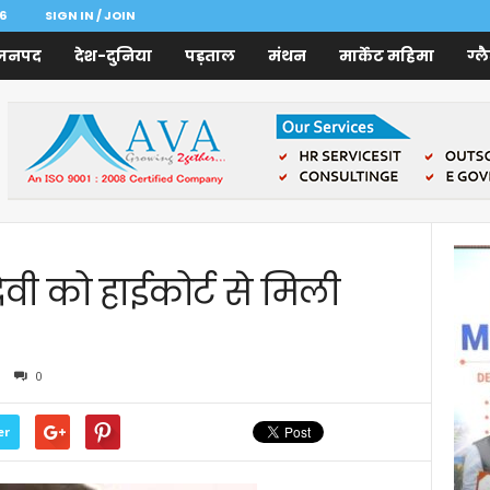
6
SIGN IN / JOIN
जनपद
देश-दुनिया
पड़ताल
मंथन
मार्केट महिमा
ग्ल
ी को हाईकोर्ट से मिली
0
er