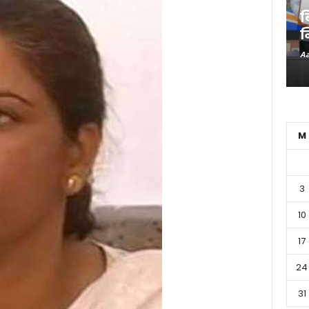
ब
न
Aa
M
3
10
17
24
31