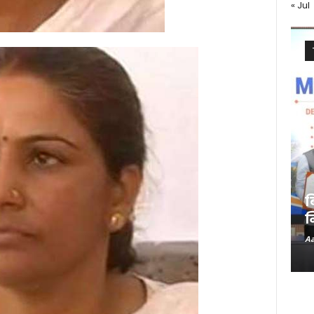
« Jul
ब
न
Aa