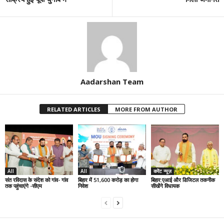
Aadarshan Team
RELATED ARTICLES
MORE FROM AUTHOR
All
All
करेंट न्यूज़
संत रविदास के संदेश को गांव- गांव
बिहार में 51,600 करोड़ का होगा
बिहार:एआई और डिजिटल तकनीक
तक पहुंचाएंगे -सीएम
निवेश
सीखेंगे विधायक