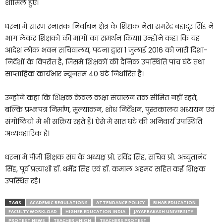
शामिल हुए।
धरना में सारण स्नातक निर्वाचन क्षेत्र के शिक्षक नेता समरेंद्र बहादुर सिंह ने
भाग लेकर शिक्षकों की मांगों का समर्थन किया। उन्होंने कहा कि यह
आदेश लोक भवन सचिवालय, पटना द्वारा 1 जुलाई 2016 को जारी दिशा-
निर्देशों के विपरीत है, जिसमें शिक्षकों की दैनिक उपस्थिति पांच घंटे तथा
साप्ताहिक कार्यभार न्यूनतम 40 घंटे निर्धारित है।
उन्होंने कहा कि शिक्षक केवल कक्षा संचालन तक सीमित नहीं रहते,
बल्कि प्रश्नपत्र निर्माण, मूल्यांकन, शोध निर्देशन, पुस्तकालय अध्ययन एवं
संगोष्ठियों में भी सक्रिय रहते हैं। ऐसे में सात घंटे की अनिवार्य उपस्थिति
अव्यवहारिक है।
धरना में पीजी शिक्षक संघ के अध्यक्ष प्रो. रविंद्र सिंह, सचिव प्रो. अच्युतानंद
सिंह, पूर्व प्रत्याशी डॉ. धर्मेंद्र सिंह एवं डॉ. कमाल अहमद सहित कई शिक्षक
उपस्थित रहे।
TAGS
ACADEMIC REGULATIONS
ATTENDANCE POLICY
BIHAR EDUCATION
FACULTY WORKLOAD
HIGHER EDUCATION INDIA
JAYAPRAKASH UNIVERSITY
PROTEST NEWS
TEACHER UNION
TEACHERS PROTEST