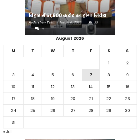
राजधानी प
बिहार में 51,600 करोड़ का होगा निवेश
करने का
Aadarshan Team
-
August 6, 2026
35
Aadarshan T
0
0
August 2026
M
T
W
T
F
S
S
1
2
3
4
5
6
7
8
9
10
11
12
13
14
15
16
17
18
19
20
21
22
23
24
25
26
27
28
29
30
31
« Jul