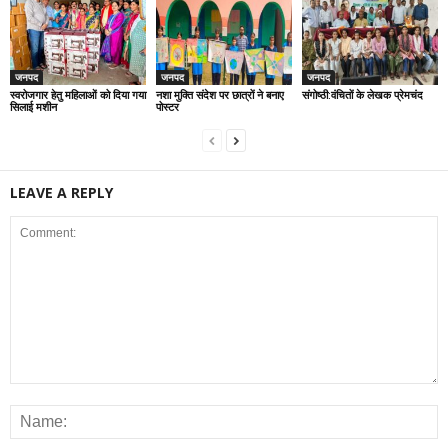
जनपद
जनपद
जनपद
स्वरोजगार हेतु महिलाओं को दिया गया
नशा मुक्ति संदेश पर छात्रों ने बनाए
संगोष्ठी:वंचितों के लेखक प्रेमचंद
सिलाई मशीन
पोस्टर
LEAVE A REPLY