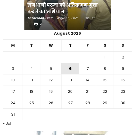
राजधानी पटना को अतिक्रमण मुक्त
करने का अभियान
दियारा के 
Aadarshan Team
-
August 5, 2026
30
Aadarshan T
0
0
August 2026
M
T
W
T
F
S
S
1
2
3
4
5
6
7
8
9
10
11
12
13
14
15
16
17
18
19
20
21
22
23
24
25
26
27
28
29
30
31
« Jul