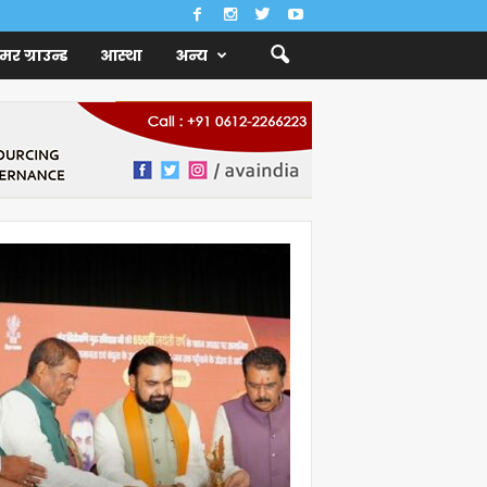
ैमर ग्राउन्ड
आस्था
अन्य