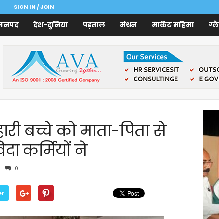
SIGN IN / JOIN
जनपद
देश-दुनिया
पड़ताल
मंथन
मार्केट महिमा
ग्ल
ारी बच्चे को माता-पिता से
िदा कर्मियों ने
0
er