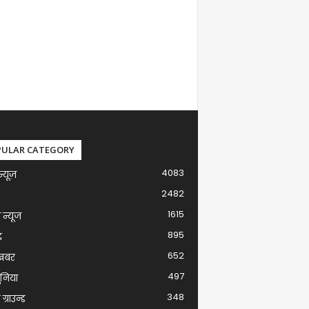
PULAR CATEGORY
4083
न्यूज़
2482
1615
ग न्यूज
895
द
652
खबर
497
ुनिया
348
ग्राउन्ड