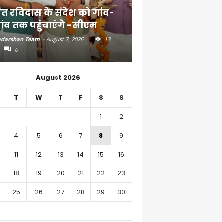
ंत रविदास के संदेश को गांव-
बिहार में 51,600 कर
ांव तक पहुंचाएंगे -सीएम
निवेश
darshan Team
-
August 7, 2026
13
Aadarshan Team
-
August 6, 
0
0
August 2026
T
W
T
F
S
S
1
2
4
5
6
7
8
9
11
12
13
14
15
16
18
19
20
21
22
23
25
26
27
28
29
30